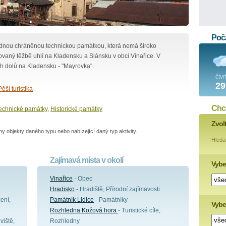
Poča
ednou chráněnou technickou památkou, která nemá široko
vaný těžbě uhlí na Kladensku a Slánsku v obci Vinařice. V
h dolů na Kladensku - "Mayrovka".
čtvr
29
Pěší turistika
Chce
echnické památky
,
Historické památky
Zvol
 objekty daného typu nebo nabízející daný typ aktivity.
Hleda
Zajímavá místa v okolí
Vybe
Vinařice
- Obec
Hradisko
- Hradiště, Přírodní zajímavosti
ení,
Památník Lidice
- Památníky
Vyber
Rozhledna Kožová hora
- Turistické cíle,
viště,
Rozhledny