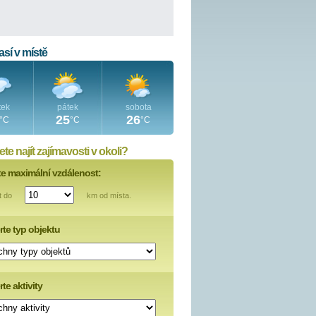
sí v místě
tek
pátek
sobota
25
26
°C
°C
°C
te najít zajímavosti v okoli?
te maximální vzdálenost:
t do
km od místa.
rte typ objektu
te aktivity