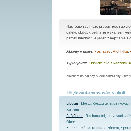
Náš region se může právem pochlubit j
daleko obdoby. Jedná se o skanzen věno
paměti mnohých je jeden z nejznámějšíc
Aktivity v místě:
Poznávací
,
Prohlídka
,
Typ objektu:
Turistické cíle
,
Skanzeny
,
T
Kliknutím na odkazy budou zobrazeny všechny
Ubytování a stravování v okolí
Libušín
- Města, Restaurační, stravovací
zařízení
Buštěhrad
- Restaurační, stravovací zaříz
Obec
Kladno
- Města, Kultura a zábava, Sporto