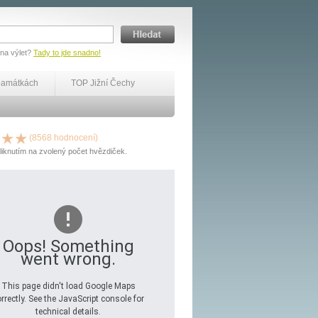
 na výlet?
Tady to jde snadno!
památkách
TOP Jižní Čechy
(8568 hodnocení)
liknutím na zvolený počet hvězdiček.
Oops! Something
went wrong.
This page didn't load Google Maps
rrectly. See the JavaScript console for
technical details.