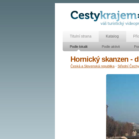
Titulní strana
Katalog
Při
Podle lokalit
Podle aktivit
Pod
Hornický skanzen - 
Česká a Slovenská republika
-
Střední Čech