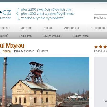
Hledáte tip
dejte se
Kdo jsme
Kontakt
Agroturistika
Cestou po 
le typů
Podle data
Nově v katalogu
Nejbližší akce
důl Mayrau
y
-
Kladno
- Hornický skanzen - důl Mayrau
Hodnoťte k
co