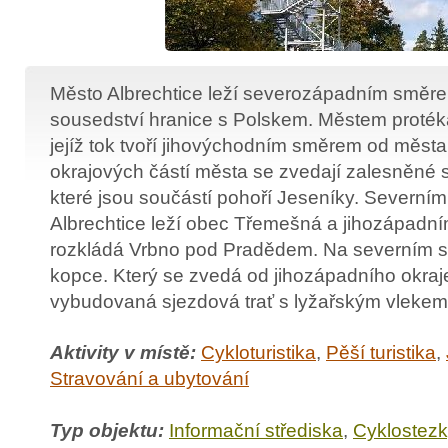
Město Albrechtice leží severozápadním směr
sousedství hranice s Polskem. Městem proték
jejíž tok tvoří jihovýchodním směrem od města
okrajových částí města se zvedají zalesněné s
které jsou součástí pohoří Jeseníky. Severn
Albrechtice leží obec Třemešná a jihozápad
rozkládá Vrbno pod Pradědem. Na severním s
kopce. Který se zvedá od jihozápadního okraj
vybudovaná sjezdová trať s lyžařským vlekem
Aktivity v místě:
Cykloturistika
,
Pěší turistika
,
Stravování a ubytování
Typ objektu:
Informační střediska
,
Cyklostezk