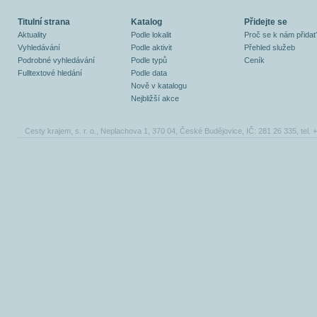
Titulní strana
Katalog
Přidejte se
Aktuality
Podle lokalit
Proč se k nám přidat
Vyhledávání
Podle aktivit
Přehled služeb
Podrobné vyhledávání
Podle typů
Ceník
Fulltextové hledání
Podle data
Nově v katalogu
Nejbližší akce
Cesty krajem, s. r. o., Neplachova 1, 370 04, České Budějovice, IČ: 281 26 335, tel.