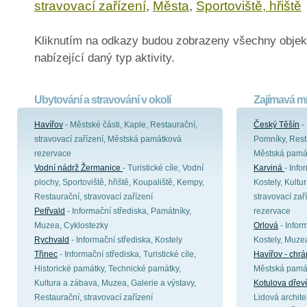
stravovací zařízení
,
Města
,
Sportoviště, hřiště
Kliknutím na odkazy budou zobrazeny všechny objek
nabízející daný typ aktivity.
Ubytování a stravování v okolí
Zajímavá mí
Havířov
- Městské části, Kaple, Restaurační,
Český Těšín
- 
stravovací zařízení, Městská památková
Pomníky, Resta
rezervace
Městská pamá
Vodní nádrž Žermanice
- Turistické cíle, Vodní
Karviná
- Info
plochy, Sportoviště, hřiště, Koupaliště, Kempy,
Kostely, Kultu
Restaurační, stravovací zařízení
stravovací za
Petřvald
- Informační střediska, Památníky,
rezervace
Muzea, Cyklostezky
Orlová
- Inform
Rychvald
- Informační střediska, Kostely
Kostely, Muze
Třinec
- Informační střediska, Turistické cíle,
Havířov - chr
Historické památky, Technické památky,
Městská pamá
Kultura a zábava, Muzea, Galerie a výstavy,
Kotulova dřev
Restaurační, stravovací zařízení
Lidová archite