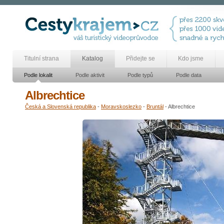
Titulní strana
Katalog
Přidejte se
Kdo jsme
Podle lokalit
Podle aktivit
Podle typů
Podle data
Albrechtice
Česká a Slovenská republika
-
Moravskoslezko
-
Bruntál
- Albrechtice