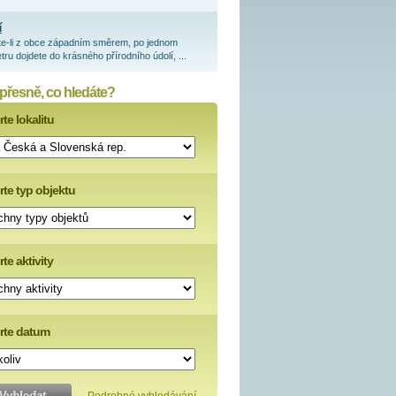
í
te-li z obce západním směrem, po jednom
tru dojdete do krásného přírodního údolí, ...
 přesně, co hledáte?
te lokalitu
rte typ objektu
te aktivity
rte datum