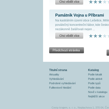
Památník Vojna u Příbrami
Na kastrálním území obce Lešetice, Milín
poválečný koncentreční tábor, kde česko
nezákonně žalářovali nejen ...
Titulní strana
Katalog
Aktuality
Podle lokalit
Vyhledávání
Podle aktivit
Podrobné vyhledávání
Podle typů
Fulltextové hledání
Podle data
Nově v katalogu
Nejbližší akce
Cesty krajem, s. r. o., Neplachova 1, 370 04, Če