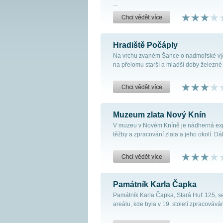
...
Hradiště Počáply
Na vrchu zvaném Šance o nadmořské výš
na přelomu starší a mladší doby železné a
Muzeum zlata Nový Knín
V muzeu v Novém Kníně je nádherná expo
těžby a zpracování zlata a jeho okolí. Dále
Památník Karla Čapka
Památník Karla Čapka, Stará Huť 125, se
areálu, kde byla v 19. století zpracovává