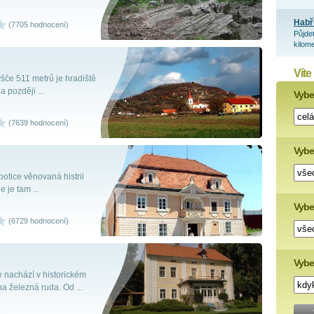
Habř
(7705 hodnocení)
Půjde
kilome
Víte
če 511 metrů je hradiště
 později ...
Vyber
(7639 hodnocení)
Vybe
tice věnovaná histrii
 je tam ...
Vyber
(6729 hodnocení)
Vybe
 nachází v historickém
na železná ruda. Od ...