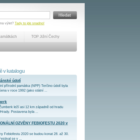
 na výlet?
Tady to jde snadno!
památkách
TOP Jižní Čechy
 v katalogu
iánské údolí
ní přírodní památka (NPP) Terčino údolí byla
ena v roce 1992 (jako státní ...
berk
Žumberk leží asi 12 km západně od hradu
Hrady. Postavena byla ...
ONÁLNÍ OZVĚNY FEBIOFESTU 2020 v
y Febiofestu 2020 se budou konat 28. až 30.
Festival se v ...