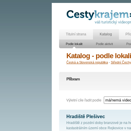
Titulní strana
Katalog
Při
Podle lokalit
Podle aktivit
Pod
Katalog - podle lokali
Česká a Slovenská republika
-
Střední Čech
Příbram
Výletní cíle řadit podle
Hradiště Plešivec
Hradiště z pozdní doby branzové je na h
kastastrálním území obce Rejkovice v n