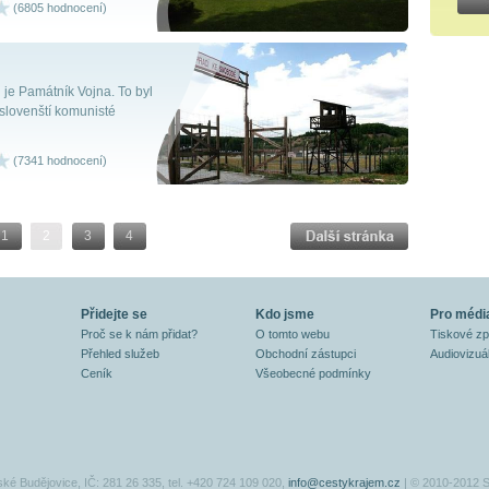
(6805 hodnocení)
 je Památník Vojna. To byl
slovenští komunisté
(7341 hodnocení)
1
2
3
4
Přidejte se
Kdo jsme
Pro médi
Proč se k nám přidat?
O tomto webu
Tiskové z
Přehled služeb
Obchodní zástupci
Audiovizuál
Ceník
Všeobecné podmínky
ské Budějovice, IČ: 281 26 335, tel. +420 724 109 020,
info@cestykrajem.cz
| © 2010-2012 S