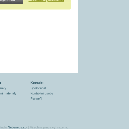
Podrobné vyhledávání
a
Kontakt
právy
Společnost
ní materiály
Kontaktní osoby
Partneři
tudio
Nebenet s.r.o.
| Všechna práva vyhrazena.