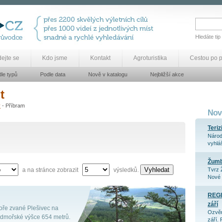
Hledáte tip
dejte se
Kdo jsme
Kontakt
Agroturistika
Cestou po 
le typů
Podle data
Nově v katalogu
Nejbližší akce
t
y
- Příbram
Nově
Teriz
Národ
vyhláš
Žum
Vyhledat
a na stránce zobrazit
výsledků.
Tvrz 
Nové 
REGI
září
oře zvané Plešivec na
Ozvěn
admořské výšce 654 metrů.
září. 