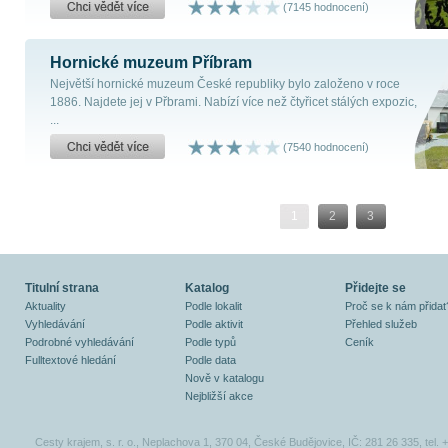
(7145 hodnocení)
Hornické muzeum Příbram
Největší hornické muzeum České republiky bylo založeno v roce
1886. Najdete jej v Přbrami. Nabízí více než čtyřicet stálých expozic,
...
(7540 hodnocení)
1
2
3
Titulní strana
Katalog
Přidejte se
Aktuality
Podle lokalit
Proč se k nám přidat
Vyhledávání
Podle aktivit
Přehled služeb
Podrobné vyhledávání
Podle typů
Ceník
Fulltextové hledání
Podle data
Nově v katalogu
Nejbližší akce
Cesty krajem, s. r. o., Neplachova 1, 370 04, České Budějovice, IČ: 281 26 335, tel.