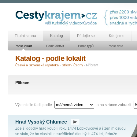
Titulní strana
Katalog
Přidejte se
Kdo jsme
Podle lokalit
Podle aktivit
Podle typů
Podle data
Katalog - podle lokalit
Česká a Slovenská republika
-
Střední Čechy
- Příbram
Příbram
Výletní cíle řadit podle
a na stránce zobrazit
Hrad Vysoký Chlumec
Zdejší gotický hrad koupili roku 1474 Lobkovicové a řízením osudu
se stalo, že ho vlastnili neuvěřitelně dlouhých 474 let, třebaže ...