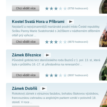
(8756 hodnocení)
Kostel Svatá Hora u Příbrami
Nejstarší a nejvýznamnější mariánské poutní místo České republiky.
Sošku Panny Marie Svatohorské s Ježíškem v nádherném stříbrném
oltáři prý vyřezal ...
(8879 hodnocení)
Zámek Březnice
Původně gotická tvrz staročeského rodu Buziců z 1. pol. 13. st., která
byla v průběhu 16.-17. st. přestavěna na renesanční ...
(8697 hodnocení)
Zámek Dobříš
Rokokový zámek s výraznou fasádou, bohatou štukovou výzdobou,
francouzskou zahradou a anglickým parkem vznikl v polovině 18.
století. V roce ...