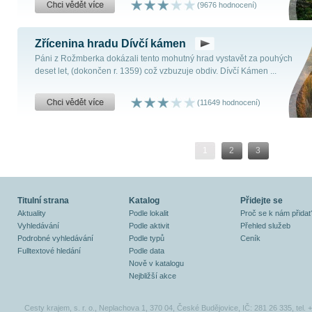
(9676 hodnocení)
Zřícenina hradu Dívčí kámen
Páni z Rožmberka dokázali tento mohutný hrad vystavět za pouhých
deset let, (dokončen r. 1359) což vzbuzuje obdiv. Dívčí Kámen ...
(11649 hodnocení)
1
2
3
Titulní strana
Katalog
Přidejte se
Aktuality
Podle lokalit
Proč se k nám přidat
Vyhledávání
Podle aktivit
Přehled služeb
Podrobné vyhledávání
Podle typů
Ceník
Fulltextové hledání
Podle data
Nově v katalogu
Nejbližší akce
Cesty krajem, s. r. o., Neplachova 1, 370 04, České Budějovice, IČ: 281 26 335, tel.