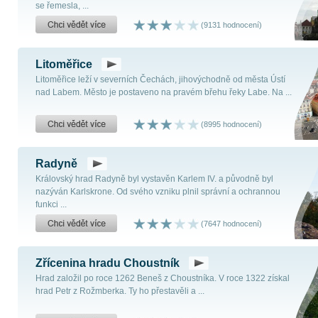
se řemesla, ...
(9131 hodnocení)
Litoměřice
Litoměřice leží v severních Čechách, jihovýchodně od města Ústí
nad Labem. Město je postaveno na pravém břehu řeky Labe. Na ...
(8995 hodnocení)
Radyně
Královský hrad Radyně byl vystavěn Karlem IV. a původně byl
nazýván Karlskrone. Od svého vzniku plnil správní a ochrannou
funkci ...
(7647 hodnocení)
Zřícenina hradu Choustník
Hrad založil po roce 1262 Beneš z Choustníka. V roce 1322 získal
hrad Petr z Rožmberka. Ty ho přestavěli a ...