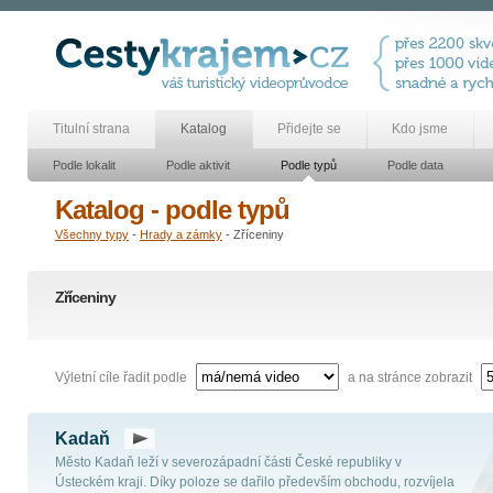
Titulní strana
Katalog
Přidejte se
Kdo jsme
Podle lokalit
Podle aktivit
Podle typů
Podle data
Katalog - podle typů
Všechny typy
-
Hrady a zámky
- Zříceniny
Zříceniny
Výletní cíle řadit podle
a na stránce zobrazit
Kadaň
Město Kadaň leží v severozápadní části České republiky v
Ústeckém kraji. Díky poloze se dařilo především obchodu, rozvíjela