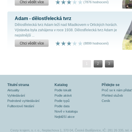
(7876 hodnocení)
Adam - dělostřelecká tvrz
Dělostřelecká tvrz Adam leží nad Mladkovem v Orlických horách.
Výstavba byla zahájena v roce 1938. Dělostřelecká tvrz Adam je
nejsilnější ...
(8899 hodnocení)
1
2
3
Titulní strana
Katalog
Přidejte se
Aktuality
Podle lokalit
Proč se k nám přidat
Vyhledávání
Podle aktivit
Přehled služeb
Podrobné vyhledávání
Podle typů
Ceník
Fulltextové hledání
Podle data
Nově v katalogu
Nejbližší akce
Cesty krajem, s. r. o., Neplachova 1, 370 04, České Budějovice, IČ: 281 26 335, tel.