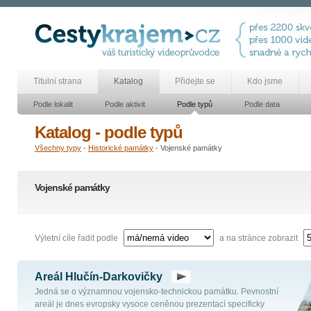
Titulní strana
Katalog
Přidejte se
Kdo jsme
Podle lokalit
Podle aktivit
Podle typů
Podle data
Katalog - podle typů
Všechny typy
-
Historické památky
- Vojenské památky
Vojenské památky
Výletní cíle řadit podle
a na stránce zobrazit
Areál Hlučín-Darkovičky
Jedná se o významnou vojensko-technickou památku. Pevnostní
areál je dnes evropsky vysoce ceněnou prezentací specificky