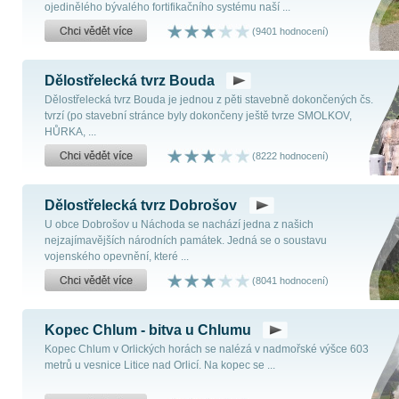
ojedinělého bývalého fortifikačního systému naší ...
(9401 hodnocení)
Dělostřelecká tvrz Bouda
Dělostřelecká tvrz Bouda je jednou z pěti stavebně dokončených čs.
tvrzí (po stavební stránce byly dokončeny ještě tvrze SMOLKOV,
HŮRKA, ...
(8222 hodnocení)
Dělostřelecká tvrz Dobrošov
U obce Dobrošov u Náchoda se nachází jedna z našich
nejzajímavějších národních památek. Jedná se o soustavu
vojenského opevnění, které ...
(8041 hodnocení)
Kopec Chlum - bitva u Chlumu
Kopec Chlum v Orlických horách se nalézá v nadmořské výšce 603
metrů u vesnice Litice nad Orlicí. Na kopec se ...