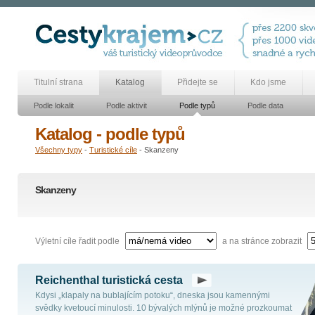
Titulní strana
Katalog
Přidejte se
Kdo jsme
Podle lokalit
Podle aktivit
Podle typů
Podle data
Katalog - podle typů
Všechny typy
-
Turistické cíle
- Skanzeny
Skanzeny
Výletní cíle řadit podle
a na stránce zobrazit
Reichenthal turistická cesta
Kdysi „klapaly na bublajícím potoku“, dneska jsou kamennými
svědky kvetoucí minulosti. 10 bývalých mlýnů je možné prozkoumat