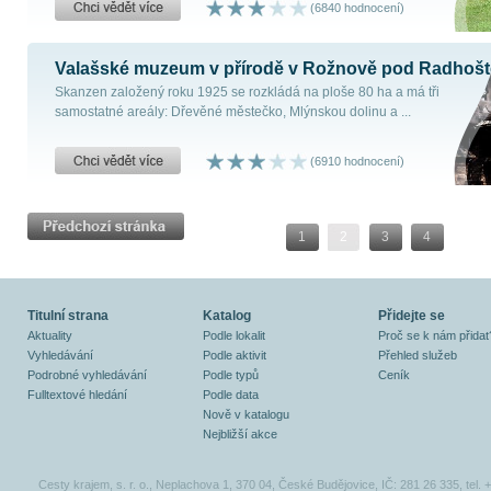
(6840 hodnocení)
Valašské muzeum v přírodě v Rožnově pod Radhoš
Skanzen založený roku 1925 se rozkládá na ploše 80 ha a má tři
samostatné areály: Dřevěné městečko, Mlýnskou dolinu a ...
(6910 hodnocení)
1
2
3
4
Titulní strana
Katalog
Přidejte se
Aktuality
Podle lokalit
Proč se k nám přidat
Vyhledávání
Podle aktivit
Přehled služeb
Podrobné vyhledávání
Podle typů
Ceník
Fulltextové hledání
Podle data
Nově v katalogu
Nejbližší akce
Cesty krajem, s. r. o., Neplachova 1, 370 04, České Budějovice, IČ: 281 26 335, tel.