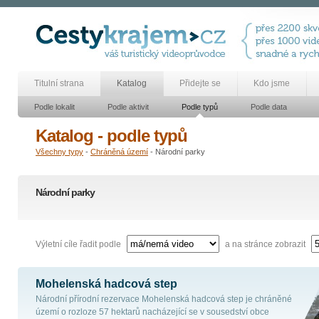
Titulní strana
Katalog
Přidejte se
Kdo jsme
Podle lokalit
Podle aktivit
Podle typů
Podle data
Katalog - podle typů
Všechny typy
-
Chráněná území
- Národní parky
Národní parky
Výletní cíle řadit podle
a na stránce zobrazit
Mohelenská hadcová step
Národní přírodní rezervace Mohelenská hadcová step je chráněné
území o rozloze 57 hektarů nacházející se v sousedství obce