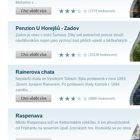
Mohelno v ...
(7272 hodnocení)
Penzion U Horejšů - Zadov
Zadov je obec v srdci Šumavy. Díky své jedinečné poloze slouží
návštěvníkům nejen jako výchozí bod pěších výletů a běžkařských ...
(10126 hodnocení)
Rainerova chata
Nejstarší chata ve Vysokých Tatrách. Byla postavená v roce 1863
Jánem Jurajem Rainerem. Po postavení chaty Kamzík r. 1884
zanikla. ...
(8985 hodnocení)
Raspenava
Město Raspenava leží ve frýdlantském výběžku, 6 km jihovýchodně
od Frýdlantu na severním úpatí Jizerských hor. Rozkládá se po obou
...