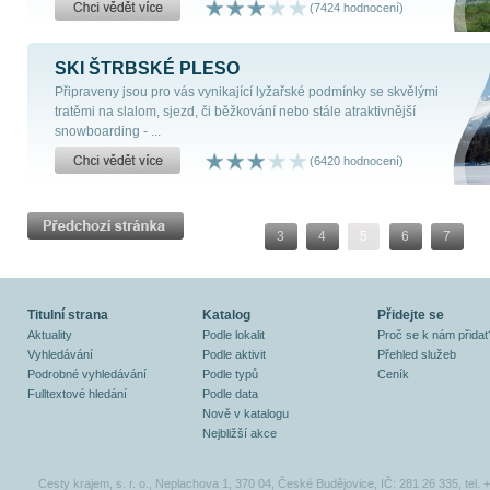
(7424 hodnocení)
SKI ŠTRBSKÉ PLESO
Připraveny jsou pro vás vynikající lyžařské podmínky se skvělými
tratěmi na slalom, sjezd, či běžkování nebo stále atraktivnější
snowboarding - ...
(6420 hodnocení)
3
4
5
6
7
Titulní strana
Katalog
Přidejte se
Aktuality
Podle lokalit
Proč se k nám přidat
Vyhledávání
Podle aktivit
Přehled služeb
Podrobné vyhledávání
Podle typů
Ceník
Fulltextové hledání
Podle data
Nově v katalogu
Nejbližší akce
Cesty krajem, s. r. o., Neplachova 1, 370 04, České Budějovice, IČ: 281 26 335, tel.