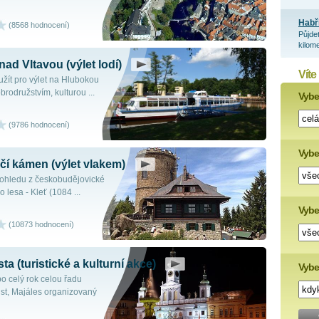
Habř
(8568 hodnocení)
Půjde
kilome
ad Vltavou (výlet lodí)
Víte
užít pro výlet na Hlubokou
brodružstvím, kulturou ...
Vyber
(9786 hodnocení)
Vybe
čí kámen (výlet vlakem)
pohledu z českobudějovické
 lesa - Kleť (1084 ...
Vyber
(10873 hodnocení)
a (turistické a kulturní akce)
Vybe
o celý rok celou řadu
ust, Majáles organizovaný