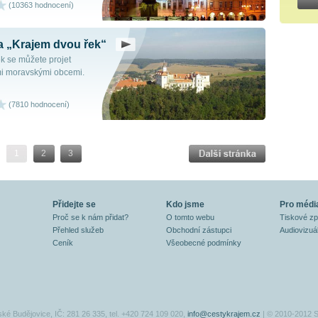
(10363 hodnocení)
a „Krajem dvou řek“
k se můžete projet
i moravskými obcemi.
(7810 hodnocení)
1
2
3
Přidejte se
Kdo jsme
Pro médi
Proč se k nám přidat?
O tomto webu
Tiskové z
Přehled služeb
Obchodní zástupci
Audiovizuál
Ceník
Všeobecné podmínky
ské Budějovice, IČ: 281 26 335, tel. +420 724 109 020,
info@cestykrajem.cz
| © 2010-2012 S