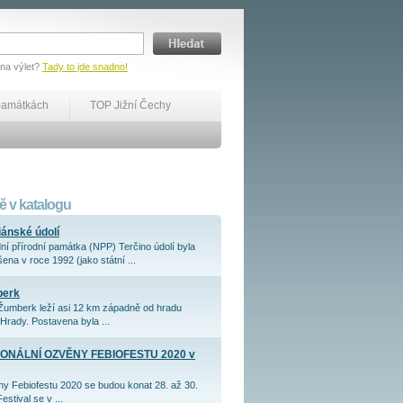
 na výlet?
Tady to jde snadno!
památkách
TOP Jižní Čechy
 v katalogu
iánské údolí
ní přírodní památka (NPP) Terčino údolí byla
ena v roce 1992 (jako státní ...
berk
Žumberk leží asi 12 km západně od hradu
Hrady. Postavena byla ...
ONÁLNÍ OZVĚNY FEBIOFESTU 2020 v
y Febiofestu 2020 se budou konat 28. až 30.
Festival se v ...