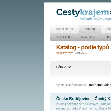
Titulní strana
Katalog
Při
Podle lokalit
Podle aktivit
Pod
Katalog - podle typů
Všechny typy
- Léto 2012
Léto 2012
Výletní cíle řadit podle
České Budějovice – Český K
25 km jihozápadně od Českých Budějovic
meandrech řeky Vltavy nachází Český K