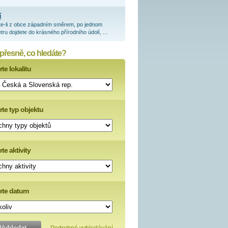
í
te-li z obce západním směrem, po jednom
tru dojdete do krásného přírodního údolí, ...
 přesně, co hledáte?
te lokalitu
rte typ objektu
te aktivity
rte datum