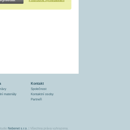
Podrobné vyhledávání
a
Kontakt
právy
Společnost
ní materiály
Kontaktní osoby
Partneři
tudio
Nebenet s.r.o.
| Všechna práva vyhrazena.