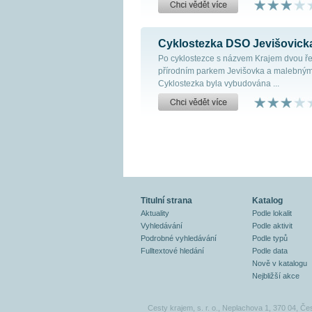
Cyklostezka DSO Jevišovick
Po cyklostezce s názvem Krajem dvou ře
přírodním parkem Jevišovka a malebným
Cyklostezka byla vybudována ...
Titulní strana
Katalog
Aktuality
Podle lokalit
Vyhledávání
Podle aktivit
Podrobné vyhledávání
Podle typů
Fulltextové hledání
Podle data
Nově v katalogu
Nejbližší akce
Cesty krajem, s. r. o., Neplachova 1, 370 04, Če