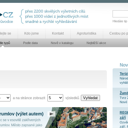
Hledáte tip
dejte se
Kdo jsme
Kontakt
Agroturistika
Cestou po 
le typů
Podle data
Nově v katalogu
Nejbližší akce
Nově
Teriz
Národ
vyhláš
Žum
Vyhledat
a na stránce zobrazit
výsledků.
Tvrz 
Nové 
REGI
rumlov (výlet autem)
září
 se v esovitě zakřivených
Ozvěn
rumlov. Město zapsané jako
září. 