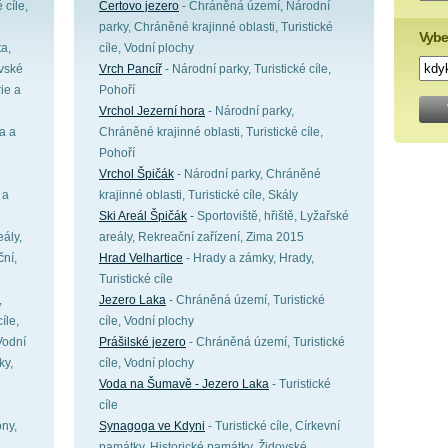
 cíle,
Čertovo jezero
- Chráněná území, Národní
parky, Chráněné krajinné oblasti, Turistické
Vybe
ta,
cíle, Vodní plochy
ovské
Vrch Pancíř
- Národní parky, Turistické cíle,
ie a
Pohoří
Vrchol Jezerní hora
- Národní parky,
a a
Chráněné krajinné oblasti, Turistické cíle,
Pohoří
Vrchol Špičák
- Národní parky, Chráněné
 a
krajinné oblasti, Turistické cíle, Skály
Ski Areál Špičák
- Sportoviště, hřiště, Lyžařské
eály,
areály, Rekreační zařízení, Zima 2015
ční,
Hrad Velhartice
- Hrady a zámky, Hrady,
Turistické cíle
,
Jezero Laka
- Chráněná území, Turistické
íle,
cíle, Vodní plochy
Vodní
Prášilské jezero
- Chráněná území, Turistické
ky,
cíle, Vodní plochy
Voda na Šumavě - Jezero Laka
- Turistické
cíle
ony,
Synagoga ve Kdyni
- Turistické cíle, Církevní
památky, Historické památky, Židovské