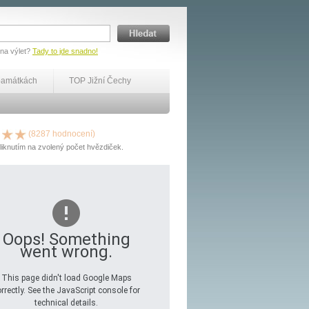
 na výlet?
Tady to jde snadno!
památkách
TOP Jižní Čechy
(8287 hodnocení)
liknutím na zvolený počet hvězdiček.
Oops! Something
went wrong.
This page didn't load Google Maps
rrectly. See the JavaScript console for
technical details.