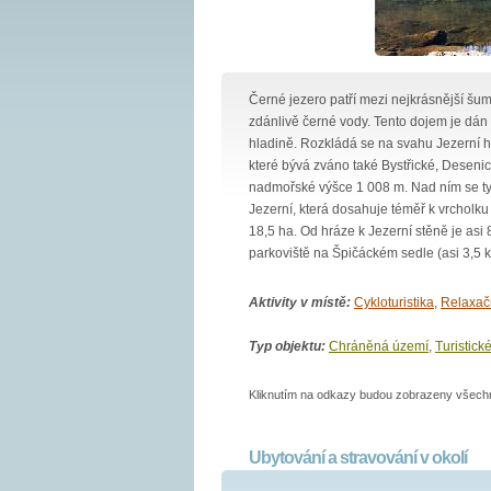
Černé jezero patří mezi nejkrásnější šum
zdánlivě černé vody. Tento dojem je dán
hladině. Rozkládá se na svahu Jezerní 
které bývá zváno také Bystřické, Deseni
nadmořské výšce 1 008 m. Nad ním se ty
Jezerní, která dosahuje téměř k vrcholk
18,5 ha. Od hráze k Jezerní stěně je asi
parkoviště na Špičáckém sedle (asi 3,5 
Aktivity v místě:
Cykloturistika
,
Relaxač
Typ objektu:
Chráněná území
,
Turistické
Kliknutím na odkazy budou zobrazeny všechny
Ubytování a stravování v okolí