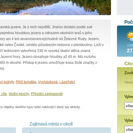
Poča
avská jezera. Je z nich největší. Jméno dostalo podle své
 zejména hloubkou jezera a odrazem okolních lesů v jeho
hory asi 4 km severoseverovýchodně od Železné Rudy. Jezero,
cké nebo České, vzniklo působením ledovce v pleistocénu. Leží v
pát
27
čí ledovcem vytvořená 330 m vysoká skalní stěna zvaná
u Jezerní hory. Jezero dosahuje hloubky až 40 m. Má rozlohu
 800 m dlouhé. Přístup k jezeru umožňuje trasa žluté značky z
Chce
km).
Zvol
ní pobyty
,
Pěší turistika
,
Vycházková
,
Lázeňství
Hleda
 cíle
,
Vodní plochy
,
Přírodní zajímavosti
Vybe
 objekty daného typu nebo nabízející daný typ aktivity.
Vyber
Zajímavá místa v okolí