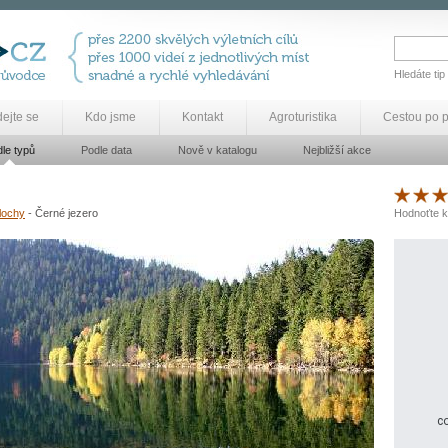
Hledáte tip
dejte se
Kdo jsme
Kontakt
Agroturistika
Cestou po 
le typů
Podle data
Nově v katalogu
Nejbližší akce
lochy
- Černé jezero
Hodnoťte k
co