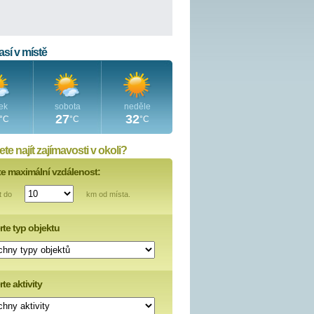
sí v místě
ek
sobota
neděle
27
32
°C
°C
°C
te najít zajímavosti v okoli?
te maximální vzdálenost:
t do
km od místa.
rte typ objektu
te aktivity