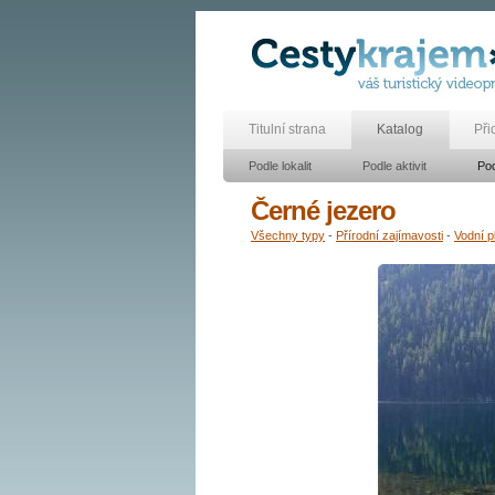
Titulní strana
Katalog
Při
Podle lokalit
Podle aktivit
Pod
Černé jezero
Všechny typy
-
Přírodní zajímavosti
-
Vodní p