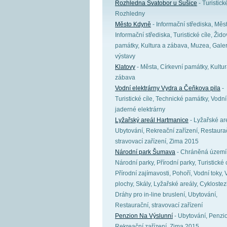
Rozhledna Svatobor u Sušice
- Turistické
Rozhledny
Město Kdyně
- Informační střediska, Měs
Informační střediska, Turistické cíle, Žid
památky, Kultura a zábava, Muzea, Galer
výstavy
Klatovy
- Města, Církevní památky, Kultur
zábava
Vodní elektrárny Vydra a Čeňkova pila
-
Turistické cíle, Technické památky, Vodní
jaderné elektrárny
Lyžařský areál Hartmanice
- Lyžařské ar
Ubytování, Rekreační zařízení, Restaura
stravovací zařízení, Zima 2015
Národní park Šumava
- Chráněná území
Národní parky, Přírodní parky, Turistické c
Přírodní zajímavosti, Pohoří, Vodní toky, 
plochy, Skály, Lyžařské areály, Cyklostez
Dráhy pro in-line bruslení, Ubytování,
Restaurační, stravovací zařízení
Penzion Na Výslunní
- Ubytování, Penzi
Rekreační zařízení, Zima 2015