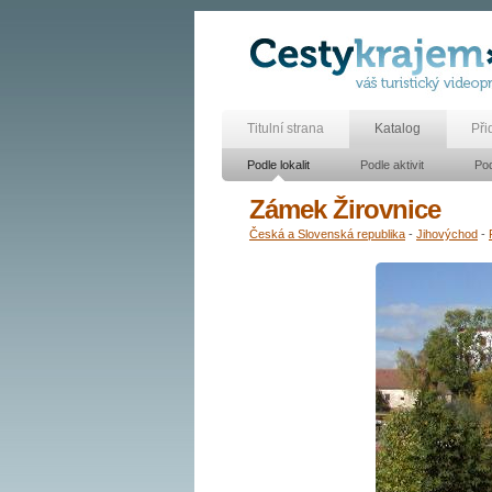
Titulní strana
Katalog
Při
Podle lokalit
Podle aktivit
Pod
Zámek Žirovnice
Česká a Slovenská republika
-
Jihovýchod
-