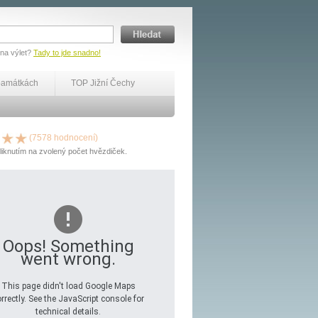
 na výlet?
Tady to jde snadno!
památkách
TOP Jižní Čechy
(7578 hodnocení)
liknutím na zvolený počet hvězdiček.
Oops! Something
went wrong.
This page didn't load Google Maps
rrectly. See the JavaScript console for
technical details.