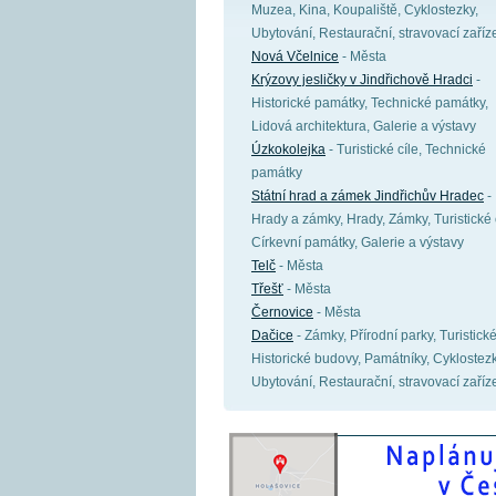
Muzea, Kina, Koupaliště, Cyklostezky,
Ubytování, Restaurační, stravovací zaříz
Nová Včelnice
- Města
Krýzovy jesličky v Jindřichově Hradci
-
Historické památky, Technické památky,
Lidová architektura, Galerie a výstavy
Úzkokolejka
- Turistické cíle, Technické
památky
Státní hrad a zámek Jindřichův Hradec
-
Hrady a zámky, Hrady, Zámky, Turistické c
Církevní památky, Galerie a výstavy
Telč
- Města
Třešť
- Města
Černovice
- Města
Dačice
- Zámky, Přírodní parky, Turistické
Historické budovy, Památníky, Cyklostezk
Ubytování, Restaurační, stravovací zaříz