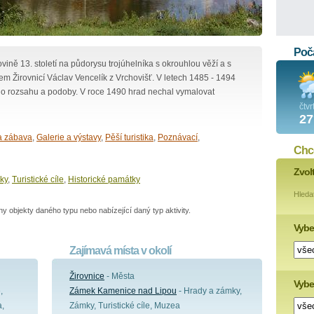
Poča
vině 13. století na půdorysu trojúhelníka s okrouhlou věží a s
em Žirovnicí Václav Vencelík z Vrchovišť. V letech 1485 - 1494
ho rozsahu a podoby. V roce 1490 hrad nechal vymalovat
čtvr
27
a zábava
,
Galerie a výstavy
,
Pěší turistika
,
Poznávací
,
Chce
Zvol
ky
,
Turistické cíle
,
Historické památky
Hleda
 objekty daného typu nebo nabízející daný typ aktivity.
Vybe
Zajímavá místa v okolí
Žirovnice
- Města
Vyber
,
Zámek Kamenice nad Lipou
- Hrady a zámky,
a,
Zámky, Turistické cíle, Muzea