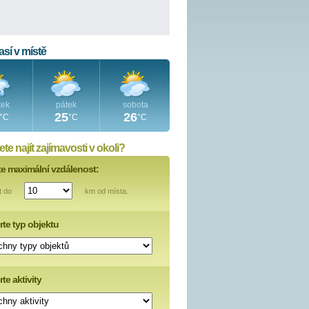
sí v místě
tek
pátek
sobota
25
26
°C
°C
°C
te najít zajímavosti v okoli?
te maximální vzdálenost:
t do
km od místa.
rte typ objektu
te aktivity