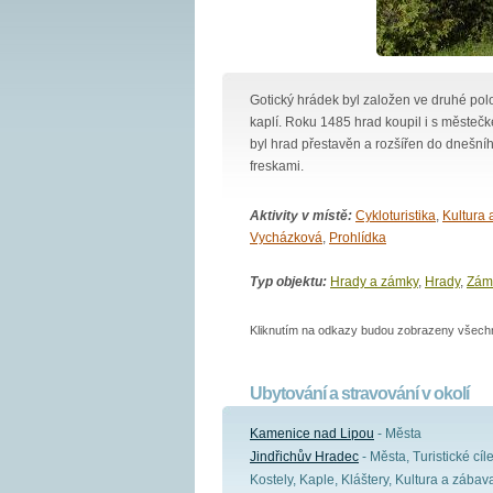
Gotický hrádek byl založen ve druhé polo
kaplí. Roku 1485 hrad koupil i s městečk
byl hrad přestavěn a rozšířen do dnešní
freskami.
Aktivity v místě:
Cykloturistika
,
Kultura 
Vycházková
,
Prohlídka
Typ objektu:
Hrady a zámky
,
Hrady
,
Zám
Kliknutím na odkazy budou zobrazeny všechny
Ubytování a stravování v okolí
Kamenice nad Lipou
- Města
Jindřichův Hradec
- Města, Turistické cíle
Kostely, Kaple, Kláštery, Kultura a zábav