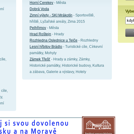
Horní Cerekev
- Města
ení
Dobrá Voda
Vybe
Zimní výlety - SKI Mrákotín
- Sportoviště,
hřiště, Lyžařské areály, Zima 2015
Pelhřimov
- Města
Hrad Roštejn
- Hrady
Rozhledna Oslednice u Telče
- Rozhledny
Lesní hřbitov Brádlo
- Turistické cíle, Církevní
památky, Mohyly
íle,
Zámek Třešť
- Hrady a zámky, Zámky,
Historické památky, Historické budovy, Kultura
a zábava, Galerie a výstavy, Hotely
 cíle,
y,
ení