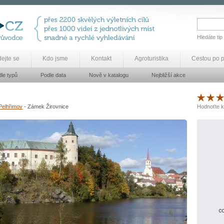
Hledáte tip
dejte se
Kdo jsme
Kontakt
Agroturistika
Cestou po 
le typů
Podle data
Nově v katalogu
Nejbližší akce
Pelhřimov
- Zámek Žirovnice
Hodnoťte k
co