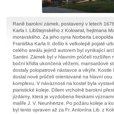
Raně barokní zámek, postavený v letech 1676
Karla I. Libštejnského z Kolowrat, hejtmana M
moravského. Za jeho syna Norberta Leopolda
Františka Karla II. došlo k velkolepě pojaté ur
celého areálu jejímž autorem byl vynikající arc
Santini. Zámek byl v hlavním průčelí rozšířen
boční křídla ukončená věžemi, mansardové st
dostaly polopatrové nástavce a vikýře. Kostle 
dostal nové průčelí orientované na hlavní os
komplexu. V návaznosti na kostel byla vysta
piaristické koleje. Dílem vrcholně barokní přest
jízdárny, která je vyzdobena freskami význa
malíře J. V. Neunhertze. Po požáru koleje a ko
byl tento opraven až za Fr. Antonína Lib. z Ko