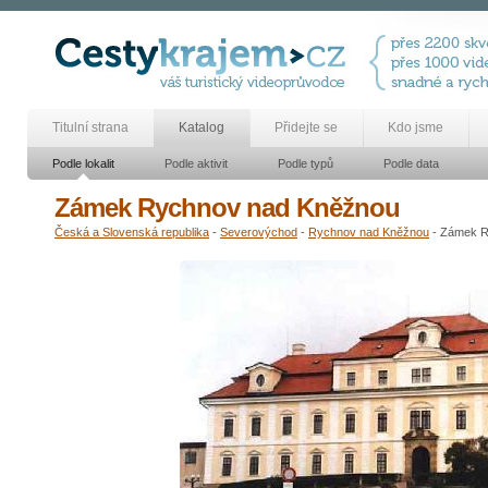
Titulní strana
Katalog
Přidejte se
Kdo jsme
Podle lokalit
Podle aktivit
Podle typů
Podle data
Zámek Rychnov nad Kněžnou
Česká a Slovenská republika
-
Severovýchod
-
Rychnov nad Kněžnou
- Zámek R