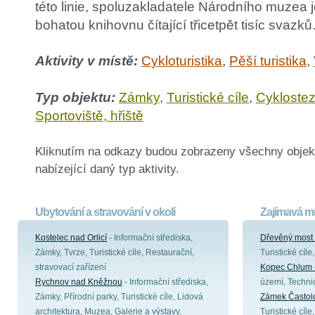
této linie, spoluzakladatele Národního muzea 
bohatou knihovnu čítající třicetpět tisíc svazků
Aktivity v místě:
Cykloturistika
,
Pěší turistika
,
Typ objektu:
Zámky
,
Turistické cíle
,
Cykloste
Sportoviště, hřiště
Kliknutím na odkazy budou zobrazeny všechny objek
nabízející daný typ aktivity.
Ubytování a stravování v okolí
Zajímavá mí
Kostelec nad Orlicí
- Informační střediska,
Dřevěný most 
Zámky, Tvrze, Turistické cíle, Restaurační,
Turistické cíl
stravovací zařízení
Kopec Chlum -
Rychnov nad Kněžnou
- Informační střediska,
území, Techni
Zámky, Přírodní parky, Turistické cíle, Lidová
Zámek Častol
architektura, Muzea, Galerie a výstavy,
Turistické cíl