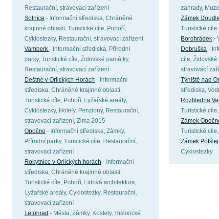
Restaurační, stravovací zařízení
zahrady, Muze
Solnice
- Informační střediska, Chráněné
Zámek Doudl
krajinné oblasti, Turistické cíle, Pohoří,
Turistické cíle
Cyklostezky, Restaurační, stravovací zařízení
Borohrádek
- 
Vamberk
- Informační střediska, Přírodní
Dobruška
- In
parky, Turistické cíle, Židovské památky,
cíle, Židovsk
Restaurační, stravovací zařízení
stravovací zař
Deštné v Orlických Horách
- Informační
Týniště nad Or
střediska, Chráněné krajinné oblasti,
střediska, Vod
Turistické cíle, Pohoří, Lyžařské areály,
Rozhledna Ve
Cyklostezky, Hotely, Penziony, Restaurační,
Turistické cíl
stravovací zařízení, Zima 2015
Zámek Opočn
Opočno
- Informační střediska, Zámky,
Turistické cíle
Přírodní parky, Turistické cíle, Restaurační,
Zámek Potštej
stravovací zařízení
Cyklostezky
Rokytnice v Orlických horách
- Informační
střediska, Chráněné krajinné oblasti,
Turistické cíle, Pohoří, Lidová architektura,
Lyžařské areály, Cyklostezky, Restaurační,
stravovací zařízení
Letohrad
- Města, Zámky, Kostely, Historické