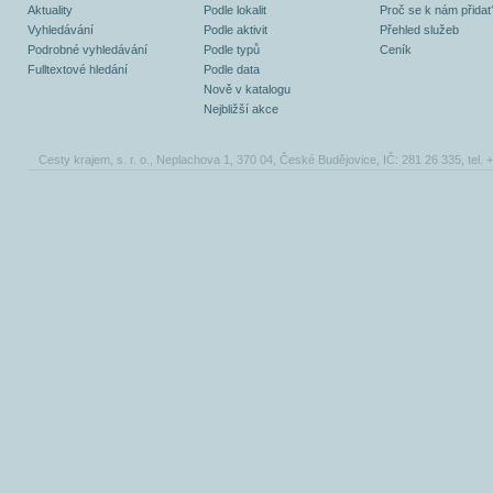
Aktuality
Podle lokalit
Proč se k nám přidat
Vyhledávání
Podle aktivit
Přehled služeb
Podrobné vyhledávání
Podle typů
Ceník
Fulltextové hledání
Podle data
Nově v katalogu
Nejbližší akce
Cesty krajem, s. r. o., Neplachova 1, 370 04, České Budějovice, IČ: 281 26 335, tel.