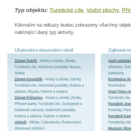
Typ objektu:
Turistické cíle
,
Vodní plochy
,
Pří
Kliknutím na odkazy budou zobrazeny všechny objek
nabízející daný typ aktivity.
Ubytování a stravování v okolí
Zajímavá mí
Zámek Dobříš
- Hrady a zámky, Zámky,
Vodní elektrá
Turistické cíle, Historické památky, Muzea,
střediska, Turi
Hotely
elektrárny
Zámek Konopiště
- Hrady a zámky, Zámky,
Rozhledna Ves
Turistické cíle, Historické památky, Kultura a
Rozhledny
zábava, Muzea, Galerie a výstavy
Hrad Týnec n
Zámek Průhonice
- Hrady a zámky, Zámky,
Turistické cíl
Přírodní parky, Turistické cíle, Zoologické a
Památník Jos
botanické zahrady, Historické památky,
Pomníky, Pamá
Kultura a zábava, Galerie a výstavy
Památník Kar
Unhošť
- Města, Cyklostezky, Restaurační,
Památníky, Mu
stravovací zařízení
Muzeum Jílov