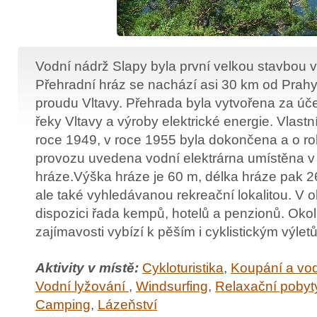
Vodní nádrž Slapy byla první velkou stavbou 
Přehradní hráz se nachází asi 30 km od Prah
proudu Vltavy. Přehrada byla vytvořena za úč
řeky Vltavy a výroby elektrické energie. Vlast
roce 1949, v roce 1955 byla dokončena a o ro
provozu uvedena vodní elektrárna umístěna v 
hráze.Výška hráze je 60 m, délka hráze pak 2
ale také vyhledávanou rekreační lokalitou. V o
dispozici řada kempů, hotelů a penzionů. Okol
zajímavosti vybízí k pěším i cyklistickým výlet
Aktivity v místě:
Cykloturistika
,
Koupání a vod
Vodní lyžování
,
Windsurfing
,
Relaxační pobyt
Camping
,
Lázeňství