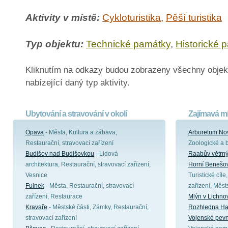
Aktivity v místě:
Cykloturistika
,
Pěší turistika
Typ objektu:
Technické památky
,
Historické 
Kliknutím na odkazy budou zobrazeny všechny objek
nabízející daný typ aktivity.
Ubytování a stravování v okolí
Zajímavá mí
Opava
- Města, Kultura a zábava,
Arboretum No
Restaurační, stravovací zařízení
Zoologické a 
Budišov nad Budišovkou
- Lidová
Raabův větrn
architektura, Restaurační, stravovací zařízení,
Horní Benešo
Vesnice
Turistické cíle
Fulnek
- Města, Restaurační, stravovací
zařízení, Měs
zařízení, Restaurace
Mlýn v Lichno
Kravaře
- Městské části, Zámky, Restaurační,
Rozhledna Ha
stravovací zařízení
Vojenské pevno