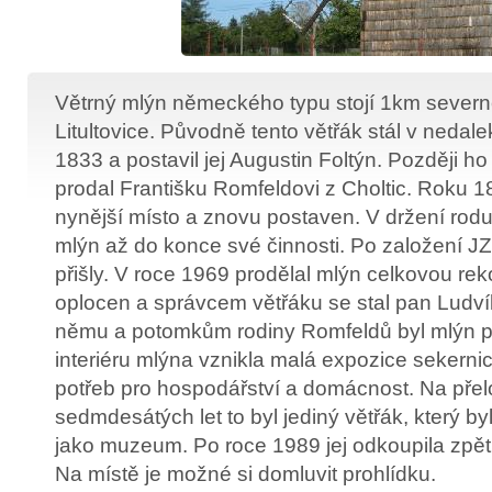
Větrný mlýn německého typu stojí 1km sever
Litultovice. Původně tento větřák stál v nedal
1833 a postavil jej Augustin Foltýn. Později ho
prodal Františku Romfeldovi z Choltic. Roku 
nynější místo a znovu postaven. V držení rod
mlýn až do konce své činnosti. Po založení J
přišly. V roce 1969 prodělal mlýn celkovou reko
oplocen a správcem větřáku se stal pan Ludví
němu a potomkům rodiny Romfeldů byl mlýn p
interiéru mlýna vznikla malá expozice sekerni
potřeb pro hospodářství a domácnost. Na pře
sedmdesátých let to byl jediný větřák, který by
jako muzeum. Po roce 1989 jej odkoupila zpět
Na místě je možné si domluvit prohlídku.