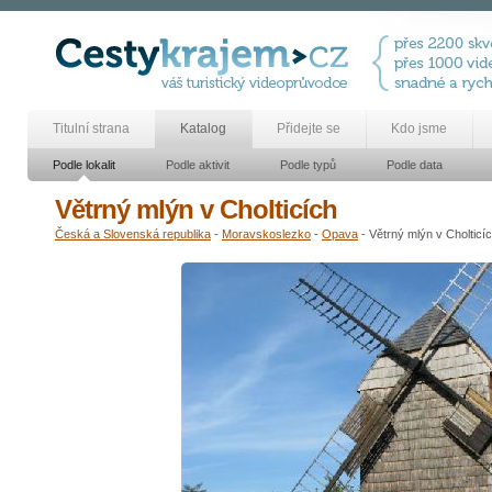
Titulní strana
Katalog
Přidejte se
Kdo jsme
Podle lokalit
Podle aktivit
Podle typů
Podle data
Větrný mlýn v Cholticích
Česká a Slovenská republika
-
Moravskoslezko
-
Opava
- Větrný mlýn v Cholticí