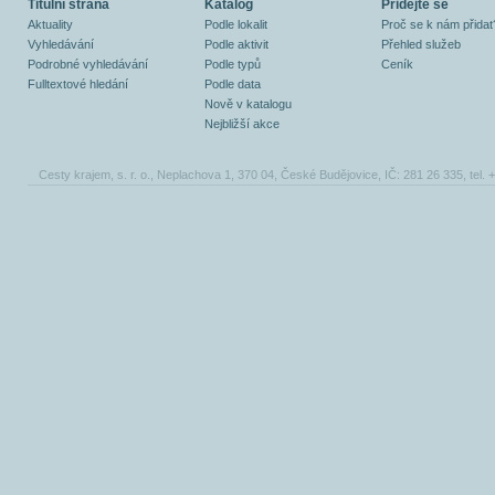
Titulní strana
Katalog
Přidejte se
Aktuality
Podle lokalit
Proč se k nám přidat
Vyhledávání
Podle aktivit
Přehled služeb
Podrobné vyhledávání
Podle typů
Ceník
Fulltextové hledání
Podle data
Nově v katalogu
Nejbližší akce
Cesty krajem, s. r. o., Neplachova 1, 370 04, České Budějovice, IČ: 281 26 335, tel.