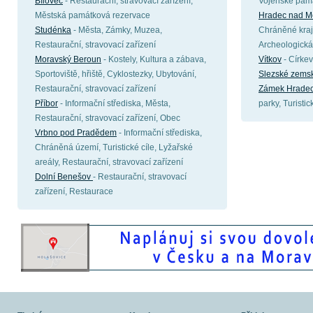
Bílovec
- Restaurační, stravovací zařízení,
Vojenské pam
Městská památková rezervace
Hradec nad Mo
Studénka
- Města, Zámky, Muzea,
Chráněné kraji
Restaurační, stravovací zařízení
Archeologická
Moravský Beroun
- Kostely, Kultura a zábava,
Vítkov
- Círke
Sportoviště, hřiště, Cyklostezky, Ubytování,
Slezské zems
Restaurační, stravovací zařízení
Zámek Hradec
Příbor
- Informační střediska, Města,
parky, Turistic
Restaurační, stravovací zařízení, Obec
Vrbno pod Pradědem
- Informační střediska,
Chráněná území, Turistické cíle, Lyžařské
areály, Restaurační, stravovací zařízení
Dolní Benešov
- Restaurační, stravovací
zařízení, Restaurace