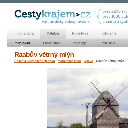
Titulní strana
Katalog
Přidejte se
Kdo jsme
Podle lokalit
Podle aktivit
Podle typů
Podle data
Raabův větrný mlýn
Česká a Slovenská republika
-
Moravskoslezko
-
Opava
- Raabův větrný mlýn