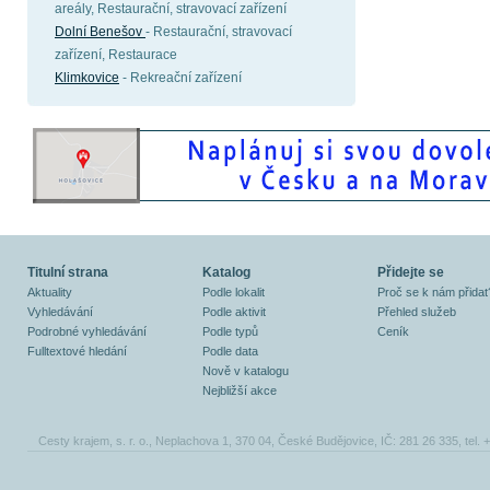
areály, Restaurační, stravovací zařízení
Dolní Benešov
- Restaurační, stravovací
zařízení, Restaurace
Klimkovice
- Rekreační zařízení
Titulní strana
Katalog
Přidejte se
Aktuality
Podle lokalit
Proč se k nám přidat
Vyhledávání
Podle aktivit
Přehled služeb
Podrobné vyhledávání
Podle typů
Ceník
Fulltextové hledání
Podle data
Nově v katalogu
Nejbližší akce
Cesty krajem, s. r. o., Neplachova 1, 370 04, České Budějovice, IČ: 281 26 335, tel.