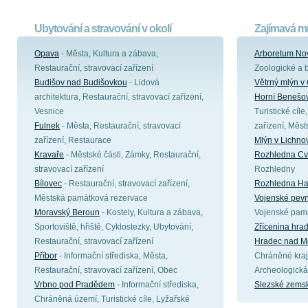
Ubytování a stravování v okolí
Zajímavá mí
Opava
- Města, Kultura a zábava,
Arboretum No
Restaurační, stravovací zařízení
Zoologické a 
Budišov nad Budišovkou
- Lidová
Větrný mlýn v 
architektura, Restaurační, stravovací zařízení,
Horní Benešo
Vesnice
Turistické cíle
Fulnek
- Města, Restaurační, stravovací
zařízení, Měs
zařízení, Restaurace
Mlýn v Lichno
Kravaře
- Městské části, Zámky, Restaurační,
Rozhledna Cvi
stravovací zařízení
Rozhledny
Bílovec
- Restaurační, stravovací zařízení,
Rozhledna Ha
Městská památková rezervace
Vojenské pevno
Moravský Beroun
- Kostely, Kultura a zábava,
Vojenské pam
Sportoviště, hřiště, Cyklostezky, Ubytování,
Zřícenina hrad
Restaurační, stravovací zařízení
Hradec nad Mo
Příbor
- Informační střediska, Města,
Chráněné kraji
Restaurační, stravovací zařízení, Obec
Archeologická
Vrbno pod Pradědem
- Informační střediska,
Slezské zems
Chráněná území, Turistické cíle, Lyžařské