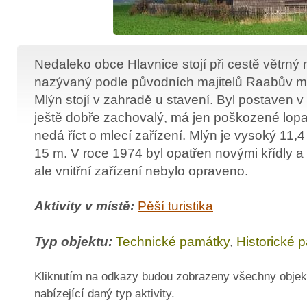
Nedaleko obce Hlavnice stojí při cestě větrný
nazývaný podle původních majitelů Raabův ml
Mlýn stojí v zahradě u stavení. Byl postaven v
ještě dobře zachovalý, má jen poškozené lopat
nedá říct o mlecí zařízení. Mlýn je vysoký 11,4 
15 m. V roce 1974 byl opatřen novými křídly a
ale vnitřní zařízení nebylo opraveno.
Aktivity v místě:
Pěší turistika
Typ objektu:
Technické památky
,
Historické 
Kliknutím na odkazy budou zobrazeny všechny objek
nabízející daný typ aktivity.