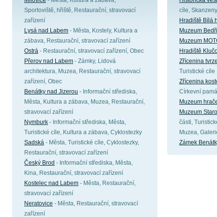
Milovice
- Města, Kultura a zábava,
Historická ves
Sportoviště, hřiště, Restaurační, stravovací
cíle, Skanzen
zařízení
Hradiště Bílá 
Lysá nad Labem
- Města, Kostely, Kultura a
Muzeum Bedři
zábava, Restaurační, stravovací zařízení
Muzeum MOT
Ostrá
- Restaurační, stravovací zařízení, Obec
Hradiště Kluč
Přerov nad Labem
- Zámky, Lidová
Zřícenina tvr
architektura, Muzea, Restaurační, stravovací
Turistické cíle
zařízení, Obec
Zřícenina kost
Benátky nad Jizerou
- Informační střediska,
Církevní pamá
Města, Kultura a zábava, Muzea, Restaurační,
Muzeum hrače
stravovací zařízení
Muzeum Staro
Nymburk
- Informační střediska, Města,
části, Turistic
Turistické cíle, Kultura a zábava, Cyklostezky
Muzea, Galeri
Sadská
- Města, Turistické cíle, Cyklostezky,
Zámek Benátk
Restaurační, stravovací zařízení
Český Brod
- Informační střediska, Města,
Kina, Restaurační, stravovací zařízení
Kostelec nad Labem
- Města, Restaurační,
stravovací zařízení
Neratovice
- Města, Restaurační, stravovací
zařízení