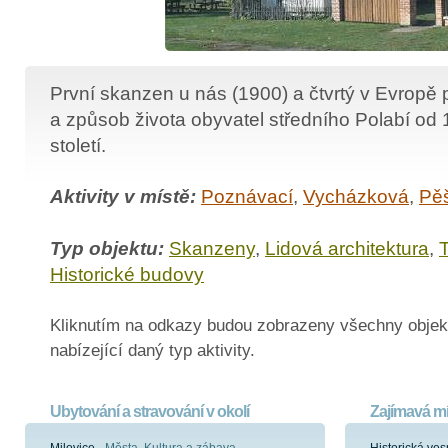
První skanzen u nás (1900) a čtvrtý v Evropě 
a způsob života obyvatel středního Polabí od 
století.
Aktivity v místě:
Poznávací
,
Vycházková
,
Pěš
Typ objektu:
Skanzeny
,
Lidová architektura
,
T
Historické budovy
Kliknutím na odkazy budou zobrazeny všechny objek
nabízející daný typ aktivity.
Ubytování a stravování v okolí
Zajímavá mí