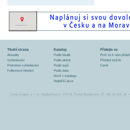
Titulní strana
Katalog
Přidejte se
Aktuality
Podle lokalit
Proč se k nám přidat
Vyhledávání
Podle aktivit
Přehled služeb
Podrobné vyhledávání
Podle typů
Ceník
Fulltextové hledání
Podle data
Nově v katalogu
Nejbližší akce
Cesty krajem, s. r. o., Neplachova 1, 370 04, České Budějovice, IČ: 281 26 335, tel.