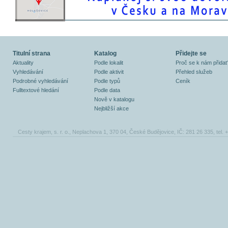
Titulní strana
Katalog
Přidejte se
Aktuality
Podle lokalit
Proč se k nám přidat
Vyhledávání
Podle aktivit
Přehled služeb
Podrobné vyhledávání
Podle typů
Ceník
Fulltextové hledání
Podle data
Nově v katalogu
Nejbližší akce
Cesty krajem, s. r. o., Neplachova 1, 370 04, České Budějovice, IČ: 281 26 335, tel.