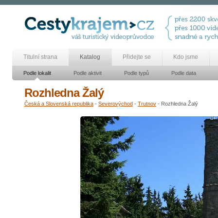
Titulní strana
Katalog
Přidejte se
Kdo jsme
Podle lokalit
Podle aktivit
Podle typů
Podle data
Rozhledna Žalý
Česká a Slovenská republika
-
Severovýchod
-
Trutnov
- Rozhledna Žalý