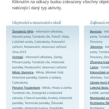
Kliknutím na odkazy budou zobrazeny všechny objek
nabízející daný typ aktivity.
Ubytování a stravování v okolí
Zajímavá mí
Špindlerův Mlýn
- Informační střediska,
Benecko
- Inf
Národní parky, Turistické cíle, Pohoří, Skály,
parky, Turistic
Lyžařské areály, Cyklostezky, Rekreační
Penziony
zařízení, Restaurační, stravovací zařízení,
Jilemnice
- In
Zima 2015
parky, Turistic
Vrchlabí
- Informační střediska, Zámky,
Penziony, Zim
Přírodní parky, Turistické cíle, Historické
Zřícenina hra
památky, Restaurační, stravovací zařízení
Lánov
- Turist
Město Jilemnice
- Města, Městské části,
Krkonošské m
Historické památky, Galerie a výstavy,
střediska, Tur
Cyklostezky
Zámek Horní 
Penzion Trautenberk
- Města, Hrady a zámky,
Letecká škola
Turistické cíle, Zoologické a botanické
Letiště, aerok
zahrady, Církevní památky, Kostely, Historické
Mumlavské v
památky, Technické památky, Židovské
Rozhledna Št
památky, Historické budovy, Památníky,
Rozhledny