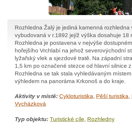
Rozhledna Žalý je jediná kamenná rozhledna 
vybudovaná v r.1892 jejíž výška dosahuje 18
Rozhledna je postavena v nejvýše dostupném
hořejšího Vrchlabí na jehož severovýchodní s
lyžařský vlek a sjezdové tratě. Na západní str
1,5 km po označené stezce od hlavní silnice 
Rozhledna se tak stala vyhledávaným místem
výhledem na panoráma Krkonoš a do kraje.
Aktivity v místě:
Cykloturistika
,
Pěší turistika
,
Vycházková
Typ objektu:
Turistické cíle
,
Rozhledny