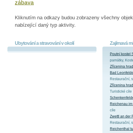
zábava
Kliknutím na odkazy budou zobrazeny všechny objek
nabízející daný typ aktivity.
Ubytování a stravování v okolí
Zajímavá mí
Poutní kostel
památky, Koste
Zřícenina hra
Bad Leonfeld
Restaurační, s
Zřícenina hr
Turistické cíle
Schenkenfeld
Reichenau im 
cíle
Zwettl an der 
Restaurační, s
Reichenthal tu