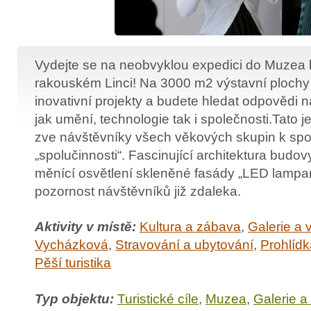
Vydejte se na neobvyklou expedici do Muzea 
rakouském Linci! Na 3000 m2 výstavní plochy
inovativní projekty a budete hledat odpovědi n
jak umění, technologie tak i společnosti.Tato 
zve návštěvníky všech věkových skupin k spo
„spolučinnosti“. Fascinující architektura budov
měnící osvětlení skleněné fasády „LED lampam
pozornost návštěvníků již zdaleka.
Aktivity v místě:
Kultura a zábava
,
Galerie a 
Vycházková
,
Stravování a ubytování
,
Prohlídk
Pěší turistika
Typ objektu:
Turistické cíle
,
Muzea
,
Galerie a