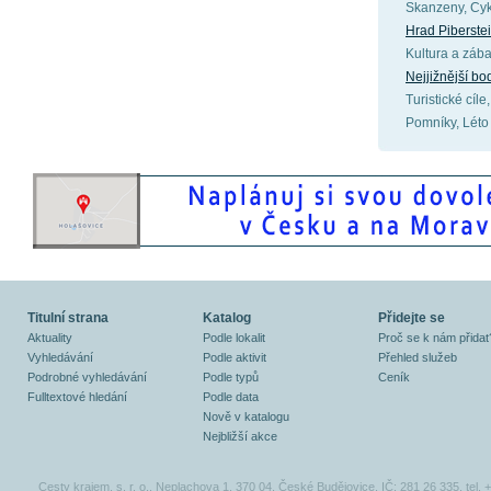
Skanzeny, Cyk
Hrad Piberste
Kultura a záb
Nejjižnější bo
Turistické cíle
Pomníky, Léto
Titulní strana
Katalog
Přidejte se
Aktuality
Podle lokalit
Proč se k nám přidat
Vyhledávání
Podle aktivit
Přehled služeb
Podrobné vyhledávání
Podle typů
Ceník
Fulltextové hledání
Podle data
Nově v katalogu
Nejbližší akce
Cesty krajem, s. r. o., Neplachova 1, 370 04, České Budějovice, IČ: 281 26 335, tel.