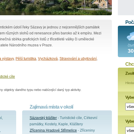
Poča
ntickém údolí řeky Sázavy je jednou z nejcennějších památek
kem různých slohů od renesance přes baroko až k empíru. Mezi
ečná sbírka grafických listů z třicetileté války či umělecké
datele Národního muzea v Praze.
čtvr
30
a výstavy
,
Pěší turistika
,
Vycházková
,
Stravování a ubytování
,
Chce
Zvol
stické cíle
Hleda
 objekty daného typu nebo nabízející daný typ aktivity.
Vybe
Zajímavá místa v okolí
í,
Sázavský klášter
- Turistické cíle, Církevní
Vyber
památky, Kostely, Kaple, Kláštery
,
Zřícenina Hradové Střimelice
- Zříceniny