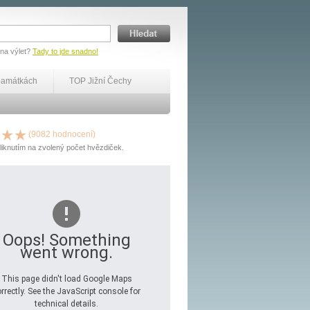
 na výlet?
Tady to jde snadno!
památkách
TOP Jižní Čechy
(9082 hodnocení)
liknutím na zvolený počet hvězdiček.
Oops! Something
went wrong.
This page didn't load Google Maps
rrectly. See the JavaScript console for
technical details.