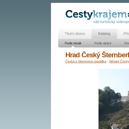
Titulní strana
Katalog
Při
Podle lokalit
Podle aktivit
Pod
Hrad Český Šternber
Česká a Slovenská republika
-
Střední Čech