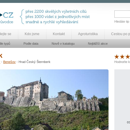
Hledáte tip
dejte se
Kdo jsme
Kontakt
Agroturistika
Cestou po 
le typů
Podle data
Nově v katalogu
Nejbližší akce
k
y
-
Benešov
- Hrad Český Šternberk
Hodnoťte k
co