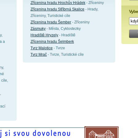
Zřícenina hradu Hrochův Hrádek
- Zříceniny
Zřícenina hradu Stříbrná Skalice
- Hrady,
Vybe
Zříceniny, Turistické cíle
Zřícenina hradu Šember
- Zříceniny
Zásmuky
- Města, Cyklostezky
y,
Hradiště Hryzely
- Hradiště
ra a
Zřícenina hradu Šelmberk
Tvrz Malotice
- Tvrze
Tvrz Mrač
- Tvrze, Turistické cíle
ny,
ěné
 cíle,
,
vací