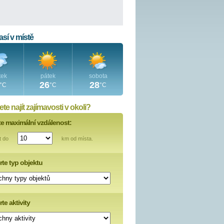
sí v místě
tek
pátek
sobota
26
28
°C
°C
°C
te najít zajímavosti v okoli?
te maximální vzdálenost:
t do
km od místa.
rte typ objektu
te aktivity