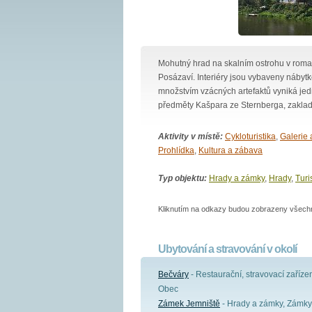
Mohutný hrad na skalním ostrohu v roma
Posázaví. Interiéry jsou vybaveny nábyt
množstvím vzácných artefaktů vyniká jedin
předměty Kašpara ze Sternberga, zakla
Aktivity v místě:
Cykloturistika
,
Galerie 
Prohlídka
,
Kultura a zábava
Typ objektu:
Hrady a zámky
,
Hrady
,
Turi
Kliknutím na odkazy budou zobrazeny všechny
Ubytování a stravování v okolí
Bečváry
- Restaurační, stravovací zařízen
Obec
Zámek Jemniště
- Hrady a zámky, Zámky