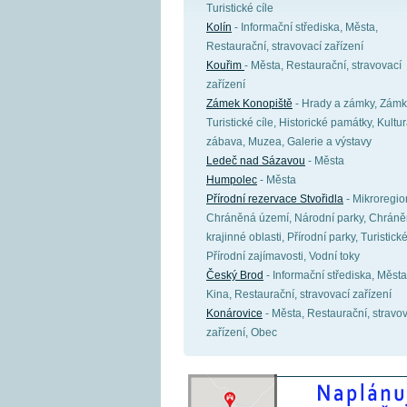
Turistické cíle
Kolín
- Informační střediska, Města,
Restaurační, stravovací zařízení
Kouřim
- Města, Restaurační, stravovací
zařízení
Zámek Konopiště
- Hrady a zámky, Zámk
Turistické cíle, Historické památky, Kultu
zábava, Muzea, Galerie a výstavy
Ledeč nad Sázavou
- Města
Humpolec
- Města
Přírodní rezervace Stvořidla
- Mikroregio
Chráněná území, Národní parky, Chrán
krajinné oblasti, Přírodní parky, Turistické
Přírodní zajímavosti, Vodní toky
Český Brod
- Informační střediska, Města
Kina, Restaurační, stravovací zařízení
Konárovice
- Města, Restaurační, stravo
zařízení, Obec