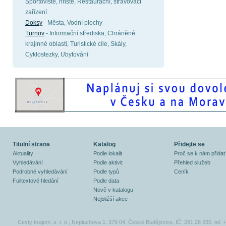
Sportoviště, hřiště, Restaurační, stravovací
zařízení
Doksy
- Města, Vodní plochy
Turnov
- Informační střediska, Chráněné
krajinné oblasti, Turistické cíle, Skály,
Cyklostezky, Ubytování
Titulní strana
Katalog
Přidejte se
Aktuality
Podle lokalit
Proč se k nám přidat
Vyhledávání
Podle aktivit
Přehled služeb
Podrobné vyhledávání
Podle typů
Ceník
Fulltextové hledání
Podle data
Nově v katalogu
Nejbližší akce
Cesty krajem, s. r. o., Neplachova 1, 370 04, České Budějovice, IČ: 281 26 335, tel.