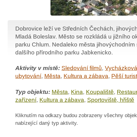
Dobrovice leží ve Středních Čechách, jihový
Mladá Boleslav. Město se rozkládá u jižního ok
parku Chlum. Nedaleko města jihovýchodním 
dalšího přírodního parku Jabkenicko.
Aktivity v místě:
Sledování filmů
,
Vycházkov
ubytování
,
Města
,
Kultura a zábava
,
Pěší turis
Typ objektu:
Města
,
Kina
,
Koupaliště
,
Restaur
zařízení
,
Kultura a zábava
,
Sportoviště, hřiště
Kliknutím na odkazy budou zobrazeny všechny objek
nabízející daný typ aktivity.