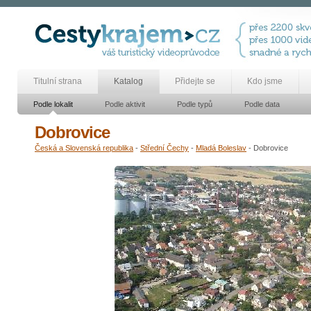
Titulní strana
Katalog
Přidejte se
Kdo jsme
Podle lokalit
Podle aktivit
Podle typů
Podle data
Dobrovice
Česká a Slovenská republika
-
Střední Čechy
-
Mladá Boleslav
- Dobrovice