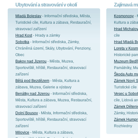
Ubytování a stravování v okolí
Zajímavá mí
Mladá Boleslav
- Informační střediska, Města,
Kosmonosy
- 
Turistické cíle, Kultura a zábava, Restaurační,
Kultura a záb
stravovací zařízení
Hrad Michalov
Hrad Kost
- Hrady a zámky
cíle
Sobotka
- Informační střediska, Zámky,
Hrad Mladá Bo
Chráněná území, Skály, Ubytování, Penziony,
Loreta v Kos
Obec
Historické pa
Bakov nad Jizerou
- Města, Muzea,
Muzeum Bedři
Sportoviště, hřiště, Restaurační, stravovací
Památníky, M
zařízení
Škoda Auto 
Bělá pod Bezdězem
- Města, Kultura a
Zámek Nový S
zábava, Muzea, Galerie a výstavy
Turistické cíle
Benátky nad Jizerou
- Informační střediska,
Vesec u Sobot
Města, Kultura a zábava, Muzea, Restaurační,
cíle, Lidová ar
stravovací zařízení
Zámek Děteni
Dolní Bousov
- Města, Informační střediska,
Zámky, Histor
Sportoviště, hřiště, Restaurační, stravovací
Zámek Humpr
zařízení
Rozhledny
Milovice
- Města, Kultura a zábava,