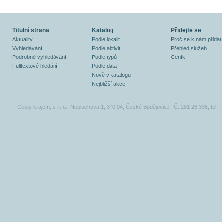
Titulní strana
Katalog
Přidejte se
Aktuality
Podle lokalit
Proč se k nám přidat
Vyhledávání
Podle aktivit
Přehled služeb
Podrobné vyhledávání
Podle typů
Ceník
Fulltextové hledání
Podle data
Nově v katalogu
Nejbližší akce
Cesty krajem, s. r. o., Neplachova 1, 370 04, České Budějovice, IČ: 281 26 335, tel.