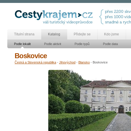
Titulní strana
Katalog
Přidejte se
Kdo jsme
Podle lokalit
Podle aktivit
Podle typů
Podle data
Boskovice
Česká a Slovenská republika
-
Jihovýchod
-
Blansko
- Boskovice