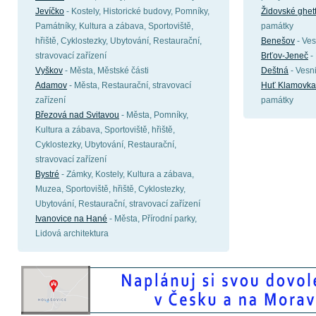
Jevíčko
- Kostely, Historické budovy, Pomníky,
Židovské ghet
Památníky, Kultura a zábava, Sportoviště,
památky
hřiště, Cyklostezky, Ubytování, Restaurační,
Benešov
- Ves
stravovací zařízení
Brťov-Jeneč
-
Vyškov
- Města, Městské části
Deštná
- Vesn
Adamov
- Města, Restaurační, stravovací
Huť Klamovka
zařízení
památky
Březová nad Svitavou
- Města, Pomníky,
Kultura a zábava, Sportoviště, hřiště,
Cyklostezky, Ubytování, Restaurační,
stravovací zařízení
Bystré
- Zámky, Kostely, Kultura a zábava,
Muzea, Sportoviště, hřiště, Cyklostezky,
Ubytování, Restaurační, stravovací zařízení
Ivanovice na Hané
- Města, Přírodní parky,
Lidová architektura