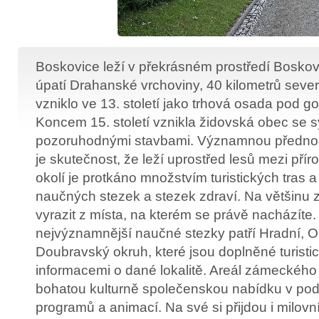
Boskovice leží v překrásném prostředí Bosko
úpatí Drahanské vrchoviny, 40 kilometrů seve
vzniklo ve 13. století jako trhová osada pod 
Koncem 15. století vznikla židovská obec se 
pozoruhodnými stavbami. Významnou přednost
je skutečnost, že leží uprostřed lesů mezi přír
okolí je protkáno množstvím turistických tras a
naučných stezek a stezek zdraví. Na většinu 
vyrazit z místa, na kterém se právě nacházíte.
nejvýznamnější naučné stezky patří Hradní, 
Doubravský okruh, které jsou doplněné turisti
informacemi o dané lokalitě. Areál zámeckého
bohatou kulturně společenskou nabídku v po
programů a animací. Na své si přijdou i milovníc