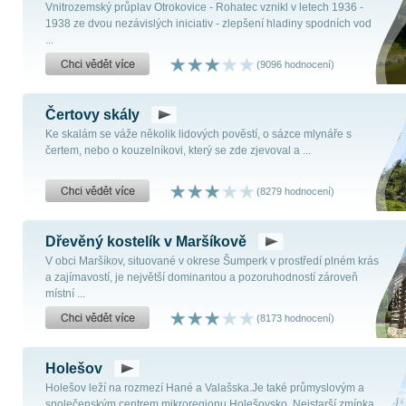
Vnitrozemský průplav Otrokovice - Rohatec vznikl v letech 1936 -
1938 ze dvou nezávislých iniciativ - zlepšení hladiny spodních vod
...
(9096 hodnocení)
Čertovy skály
Ke skalám se váže několik lidových pověstí, o sázce mlynáře s
čertem, nebo o kouzelníkovi, který se zde zjevoval a ...
(8279 hodnocení)
Dřevěný kostelík v Maršíkově
V obci Maršíkov, situované v okrese Šumperk v prostředí plném krás
a zajímavostí, je největší dominantou a pozoruhodností zároveň
místní ...
(8173 hodnocení)
Holešov
Holešov leží na rozmezí Hané a Valašska.Je také průmyslovým a
společenským centrem mikroregionu Holešovsko. Nejstarší zmínka