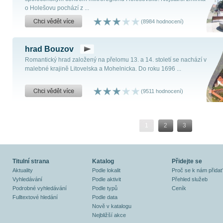
o Holešovu pochází z ...
(8984 hodnocení)
hrad Bouzov
Romantický hrad založený na přelomu 13. a 14. století se nachází v
malebné krajině Litovelska a Mohelnicka. Do roku 1696 ...
(9511 hodnocení)
1
2
3
Titulní strana
Katalog
Přidejte se
Aktuality
Podle lokalit
Proč se k nám přidat
Vyhledávání
Podle aktivit
Přehled služeb
Podrobné vyhledávání
Podle typů
Ceník
Fulltextové hledání
Podle data
Nově v katalogu
Nejbližší akce