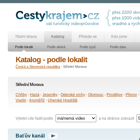
Titulní strana
Katalog
Přidejte se
Kdo jsme
Podle lokalit
Podle aktivit
Podle typů
Podle data
Katalog - podle lokalit
Česká a Slovenská republika
- Střední Morava
Střední Morava
Chřiby
-
Haná
-
Jeseníky
-
Oderské vrchy
-
Olomouc
-
Prostějov
-
Přerov
-
Vsetín
-
Kroměříž
-
Uherské Hradiště
Výletní cíle řadit podle
a na stránce zobrazit
Baťův kanál