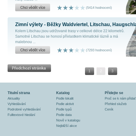
(5414 hodnocení)
Zimní výlety - Běžky Waldviertel, Litschau, Haugschl
Kolem Litschau jsou udržované trasy v celkové délce 22 kilometrů.
Samotné Litschau se honosí přívlastkem klimatické lázně a má
malebnou ...
(7293 hodnocení)
1
2
3
Titulní strana
Katalog
Přidejte se
Aktuality
Podle lokalit
Proč se k nám přidat
Vyhledávání
Podle aktivit
Přehled služeb
Podrobné vyhledávání
Podle typů
Ceník
Fulltextové hledání
Podle data
Nově v katalogu
Nejbližší akce