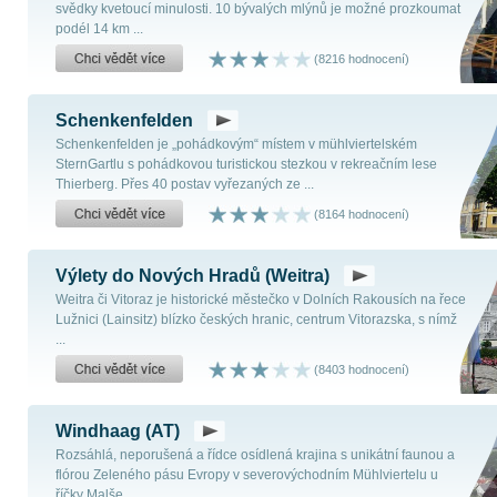
svědky kvetoucí minulosti. 10 bývalých mlýnů je možné prozkoumat
podél 14 km ...
(8216 hodnocení)
Schenkenfelden
Schenkenfelden je „pohádkovým“ místem v mühlviertelském
SternGartlu s pohádkovou turistickou stezkou v rekreačním lese
Thierberg. Přes 40 postav vyřezaných ze ...
(8164 hodnocení)
Výlety do Nových Hradů (Weitra)
Weitra či Vitoraz je historické městečko v Dolních Rakousích na řece
Lužnici (Lainsitz) blízko českých hranic, centrum Vitorazska, s nímž
...
(8403 hodnocení)
Windhaag (AT)
Rozsáhlá, neporušená a řídce osídlená krajina s unikátní faunou a
flórou Zeleného pásu Evropy v severovýchodním Mühlviertelu u
říčky Malše ...