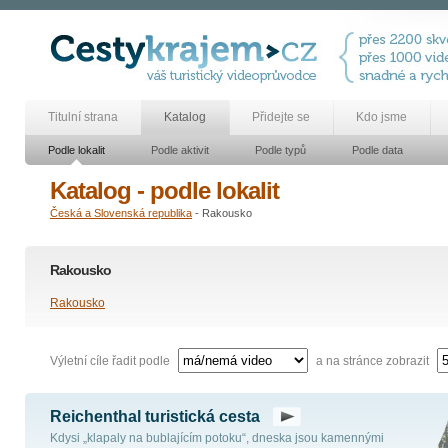
Titulní strana
Katalog
Přidejte se
Kdo jsme
Podle lokalit
Podle aktivit
Podle typů
Podle data
Katalog - podle lokalit
Česká a Slovenská republika
- Rakousko
Rakousko
Rakousko
Výletní cíle řadit podle
a na stránce zobrazit
Reichenthal turistická cesta
Kdysi „klapaly na bublajícím potoku“, dneska jsou kamennými