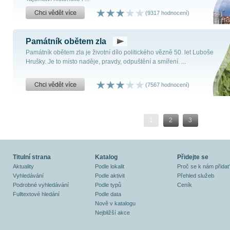
(9317 hodnocení)
Památník obětem zla
Památník obětem zla je životní dílo politického vězně 50. let Luboše
Hrušky. Je to místo naděje, pravdy, odpuštění a smíření. ...
(7567 hodnocení)
1
2
3
Titulní strana
Katalog
Přidejte se
Aktuality
Podle lokalit
Proč se k nám přidat
Vyhledávání
Podle aktivit
Přehled služeb
Podrobné vyhledávání
Podle typů
Ceník
Fulltextové hledání
Podle data
Nově v katalogu
Nejbližší akce