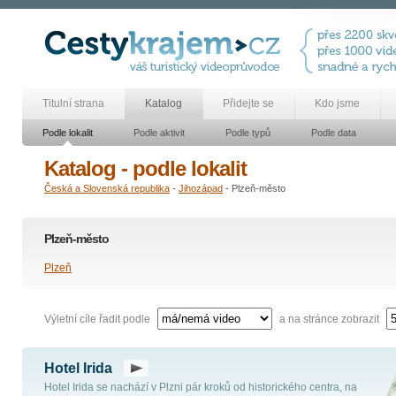
Titulní strana
Katalog
Přidejte se
Kdo jsme
Podle lokalit
Podle aktivit
Podle typů
Podle data
Katalog - podle lokalit
Česká a Slovenská republika
-
Jihozápad
- Plzeň-město
Plzeň-město
Plzeň
Výletní cíle řadit podle
a na stránce zobrazit
Hotel Irida
Hotel Irida se nachází v Plzni pár kroků od historického centra, na