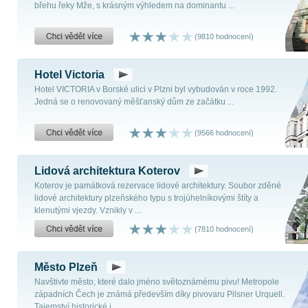
břehu řeky Mže, s krásným výhledem na dominantu ...
(9810 hodnocení)
Hotel Victoria
Hotel VICTORIA v Borské ulici v Plzni byl vybudován v roce 1992.
Jedná se o renovovaný měšťanský dům ze začátku ...
(9566 hodnocení)
Lidová architektura Koterov
Koterov je památková rezervace lidové architektury. Soubor zděné
lidové architektury plzeňského typu s trojúhelníkovými štíty a
klenutými vjezdy. Vznikly v ...
(7810 hodnocení)
Město Plzeň
Navštivte město, které dalo jméno světoznámému pivu! Metropole
západních Čech je známá především díky pivovaru Pilsner Urquell.
Tajemství historické i ...