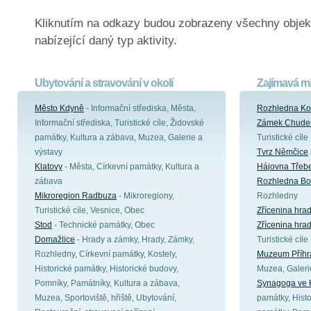
Kliknutím na odkazy budou zobrazeny všechny objek
nabízející daný typ aktivity.
Ubytování a stravování v okolí
Zajímavá mí
Město Kdyně
- Informační střediska, Města,
Rozhledna Ko
Informační střediska, Turistické cíle, Židovské
Zámek Chude
památky, Kultura a zábava, Muzea, Galerie a
Turistické cíle
výstavy
Tvrz Němčice
Klatovy
- Města, Církevní památky, Kultura a
Hájovna Třeb
zábava
Rozhledna Bo
Mikroregion Radbuza
- Mikroregiony,
Rozhledny
Turistické cíle, Vesnice, Obec
Zřícenina hra
Stod
- Technické památky, Obec
Zřícenina hra
Domažlice
- Hrady a zámky, Hrady, Zámky,
Turistické cíle
Rozhledny, Církevní památky, Kostely,
Muzeum Příhr
Historické památky, Historické budovy,
Muzea, Galeri
Pomníky, Památníky, Kultura a zábava,
Synagoga ve 
Muzea, Sportoviště, hřiště, Ubytování,
památky, Hist