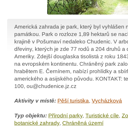
Americká zahrada je park, který byl vyhlášen n
památkou. Park o rozloze 1,89 hektarů se nac
krajině v Pošumaví nedaleko Chudenic. V arbo
dřeviny, kterých je zde 77 rodů a 204 druhů a
Ameriky. Zdejší douglaska tisolistá z roku 1843
na evropském kontinentu. Chráněný park zal
hrabětem E. Černínem, nabízí prohlídky a sbí
amerického a asijského původu. KONTAKT: te
100, ou@chudenice.jz.cz
Aktivity v místě:
Pěší turistika
,
Vycházková
Typ objektu:
Přírodní parky
,
Turistické cíle
,
Zo
botanické zahrady
,
Chráněná území