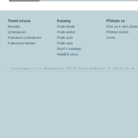
Titulní strana
Katalog
Přidejte se
Aktuality
Podle lokalit
Proč se k nám přidat
Vyhledávání
Podle aktivit
Přehled služeb
Podrobné vyhledávání
Podle typů
Ceník
Fulltextové hledání
Podle data
Nově v katalogu
Nejbližší akce
Cesty krajem, s. r. o., Neplachova 1, 370 04, České Budějovice, IČ: 281 26 335, tel.