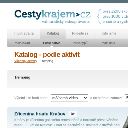
Titulní strana
Katalog
Přidejte se
Kdo jsme
Podle lokalit
Podle aktivit
Podle typů
Podle data
Katalog - podle aktivit
Všechny aktivity
- Tremping
Tremping
Výletní cíle řadit podle
a na stránce zobrazit
Zřícenina hradu Krašov
Krašov je zřícenina gotického renesančně a barokně přestavěného
hradu, 11 km od Kralovic. Hrad se nachází na skalnaté ostrožně nad