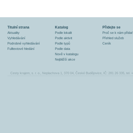
Titulní strana
Katalog
Přidejte se
Aktuality
Podle lokalit
Proč se k nám přidat
Vyhledávání
Podle aktivit
Přehled služeb
Podrobné vyhledávání
Podle typů
Ceník
Fulltextové hledání
Podle data
Nově v katalogu
Nejbližší akce
Cesty krajem, s. r. o., Neplachova 1, 370 04, České Budějovice, IČ: 281 26 335, tel.