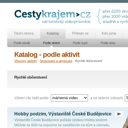
Titulní strana
Katalog
Přidejte se
Kdo jsme
Podle lokalit
Podle aktivit
Podle typů
Podle data
Katalog - podle aktivit
Všechny aktivity
-
Stravování a ubytování
- Rychlé občerstvení
Rychlé občerstvení
Výletní cíle řadit podle
a na stránce zobrazit
Hobby podzim, Výstaviště České Budějovice
Výstaviště České Budějovice pořádá výstavu Hobby podzim.
Můžete se těšit na expozice se zaměřením na dům a zahradu,