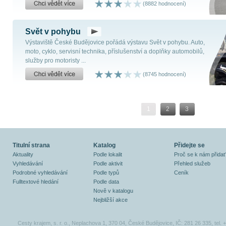
(8882 hodnocení)
Svět v pohybu
Výstaviště České Budějovice pořádá výstavu Svět v pohybu. Auto,
moto, cyklo, servisní technika, příslušenství a doplňky automobilů,
služby pro motoristy ...
(8745 hodnocení)
1
2
3
Titulní strana
Katalog
Přidejte se
Aktuality
Podle lokalit
Proč se k nám přidat
Vyhledávání
Podle aktivit
Přehled služeb
Podrobné vyhledávání
Podle typů
Ceník
Fulltextové hledání
Podle data
Nově v katalogu
Nejbližší akce
Cesty krajem, s. r. o., Neplachova 1, 370 04, České Budějovice, IČ: 281 26 335, tel.