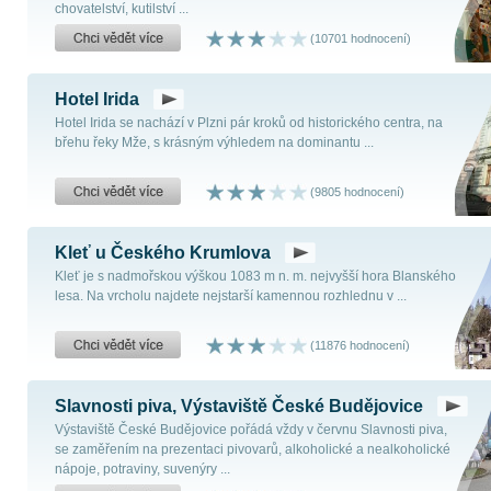
chovatelství, kutilství ...
(10701 hodnocení)
Hotel Irida
Hotel Irida se nachází v Plzni pár kroků od historického centra, na
břehu řeky Mže, s krásným výhledem na dominantu ...
(9805 hodnocení)
Kleť u Českého Krumlova
Kleť je s nadmořskou výškou 1083 m n. m. nejvyšší hora Blanského
lesa. Na vrcholu najdete nejstarší kamennou rozhlednu v ...
(11876 hodnocení)
Slavnosti piva, Výstaviště České Budějovice
Výstaviště České Budějovice pořádá vždy v červnu Slavnosti piva,
se zaměřením na prezentaci pivovarů, alkoholické a nealkoholické
nápoje, potraviny, suvenýry ...