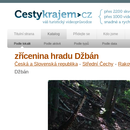
Titulní strana
Katalog
Přidejte se
Kdo jsme
Podle lokalit
Podle aktivit
Podle typů
Podle data
zřícenina hradu Džbán
Česká a Slovenská republika
-
Střední Čechy
-
Rako
Džbán