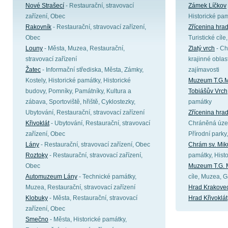
Nové Strašecí
- Restaurační, stravovací
Zámek Líčkov
zařízení, Obec
Historické pam
Rakovník
- Restaurační, stravovací zařízení,
Zřícenina hra
Obec
Turistické cíl
Louny
- Města, Muzea, Restaurační,
Zlatý vrch
- Ch
stravovací zařízení
krajinné oblast
Žatec
- Informační střediska, Města, Zámky,
zajímavosti
Kostely, Historické památky, Historické
Muzeum T.G.M
budovy, Pomníky, Památníky, Kultura a
Tobiášův Vrch
zábava, Sportoviště, hřiště, Cyklostezky,
památky
Ubytování, Restaurační, stravovací zařízení
Zřícenina hra
Křivoklát
- Ubytování, Restaurační, stravovací
Chráněná územ
zařízení, Obec
Přírodní parky,
Lány
- Restaurační, stravovací zařízení, Obec
Chrám sv. Mik
Roztoky
- Restaurační, stravovací zařízení,
památky, Hist
Obec
Muzeum T.G. 
Automuzeum Lány
- Technické památky,
cíle, Muzea, G
Muzea, Restaurační, stravovací zařízení
Hrad Krakove
Klobuky
- Města, Restaurační, stravovací
Hrad Křivoklát
zařízení, Obec
Smečno
- Města, Historické památky,