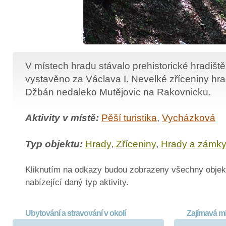
V místech hradu stávalo prehistorické hradiště,
vystavěno za Václava I. Nevelké zříceniny hra
Džbán nedaleko Mutějovic na Rakovnicku.
Aktivity v místě:
Pěší turistika
,
Vycházková
Typ objektu:
Hrady
,
Zříceniny
,
Hrady a zámk
Kliknutím na odkazy budou zobrazeny všechny objek
nabízející daný typ aktivity.
Ubytování a stravování v okolí
Zajímavá mí