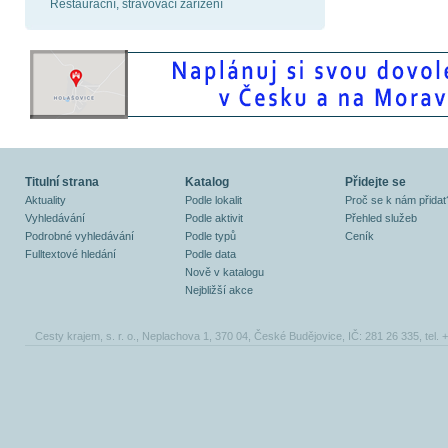
Restaurační, stravovací zařízení
Titulní strana
Katalog
Přidejte se
Aktuality
Podle lokalit
Proč se k nám přidat
Vyhledávání
Podle aktivit
Přehled služeb
Podrobné vyhledávání
Podle typů
Ceník
Fulltextové hledání
Podle data
Nově v katalogu
Nejbližší akce
Cesty krajem, s. r. o., Neplachova 1, 370 04, České Budějovice, IČ: 281 26 335, tel.