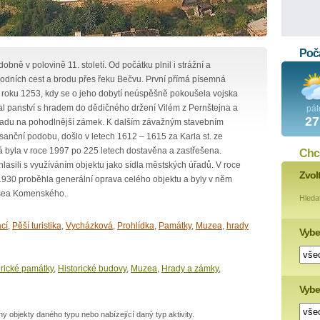
Poča
ně v polovině 11. století. Od počátku plnil i strážní a
hodních cest a brodu přes řeku Bečvu. První přímá písemná
 roku 1253, kdy se o jeho dobytí neúspěšně pokoušela vojska
al panství s hradem do dědičného držení Vilém z Pernštejna a
pát
27
radu na pohodlnější zámek. K dalším závažným stavebním
sanční podobu, došlo v letech 1612 – 1615 za Karla st. ze
á byla v roce 1997 po 225 letech dostavěna a zastřešena.
Chce
asili s využíváním objektu jako sídla městských úřadů. V roce
Zvol
1930 proběhla generální oprava celého objektu a byly v něm
usea Komenského.
Hleda
cí
,
Pěší turistika
,
Vycházková
,
Prohlídka
,
Památky
,
Muzea
,
hrady
Vybe
orické památky
,
Historické budovy
,
Muzea
,
Hrady a zámky
,
Vyber
 objekty daného typu nebo nabízející daný typ aktivity.