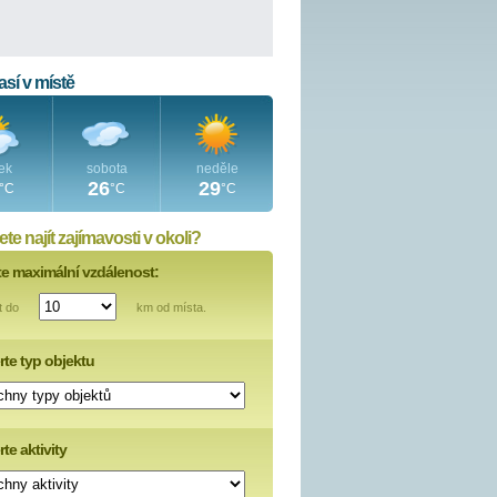
sí v místě
ek
sobota
neděle
26
29
°C
°C
°C
te najít zajímavosti v okoli?
te maximální vzdálenost:
t do
km od místa.
rte typ objektu
te aktivity