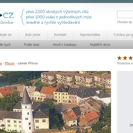
Hledáte tip
dejte se
Kdo jsme
Kontakt
Agroturistika
Cestou po 
le typů
Podle data
Nově v katalogu
Nejbližší akce
va
-
Přerov
- zámek Přerov
Hodnoťte k
co