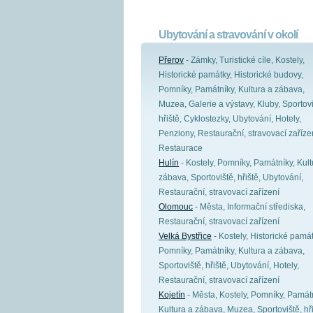
Ubytování a stravování v okolí
Přerov
- Zámky, Turistické cíle, Kostely,
Historické památky, Historické budovy,
Pomníky, Památníky, Kultura a zábava,
Muzea, Galerie a výstavy, Kluby, Sportovi
hřiště, Cyklostezky, Ubytování, Hotely,
Penziony, Restaurační, stravovací zaříze
Restaurace
Hulín
- Kostely, Pomníky, Památníky, Kult
zábava, Sportoviště, hřiště, Ubytování,
Restaurační, stravovací zařízení
Olomouc
- Města, Informační střediska,
Restaurační, stravovací zařízení
Velká Bystřice
- Kostely, Historické památ
Pomníky, Památníky, Kultura a zábava,
Sportoviště, hřiště, Ubytování, Hotely,
Restaurační, stravovací zařízení
Kojetín
- Města, Kostely, Pomníky, Památn
Kultura a zábava, Muzea, Sportoviště, hři