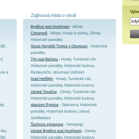
Vybe
Zajímavá místa v okolí
Bystřice pod Hostýnem
- Města
Chropyně
- Města, Hrady a zámky, Zámky,
Historické památky
ště,
Sloup Největší Trojice v Olomouci
- Historické
památky
ní,
Týn nad Bečvou
- Hrady, Turistické cíle,
Historické památky, Historické budovy,
ura a
Restaurační, stravovací zařízení
hrad Helfštýn
- Hrady, Turistické cíle,
Historické památky, Historické budovy
zámek Tovačov
- Zámky, Turistické cíle,
Historické památky, Historické budovy
ky,
skanzen Rymice
- Skanzeny, Historické
památky, Historické budovy, Lidová
architektura
Šachova synagoga
- Synagogy
íky,
zámek Bystřice pod Hostýnem
- Zámky,
ště,
Historické památky, Historické budovy