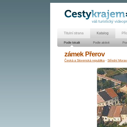
Titulní strana
Katalog
Při
Podle lokalit
Podle aktivit
Pod
zámek Přerov
Česká a Slovenská republika
-
Střední Mora