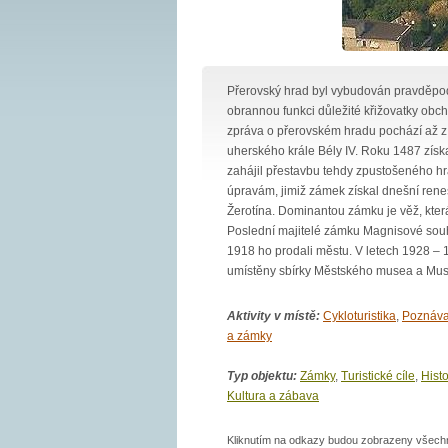
Přerovský hrad byl vybudován pravděpodob
obrannou funkci důležité křižovatky obc
zpráva o přerovském hradu pochází až z
uherského krále Bély IV. Roku 1487 získ
zahájil přestavbu tehdy zpustošeného h
úpravám, jimiž zámek získal dnešní rene
Žerotína. Dominantou zámku je věž, kter
Poslední majitelé zámku Magnisové souhl
1918 ho prodali městu. V letech 1928 – 
umístěny sbírky Městského musea a M
Aktivity v místě:
Cykloturistika
,
Poznáva
a zámky
Typ objektu:
Zámky
,
Turistické cíle
,
Hist
Kultura a zábava
Kliknutím na odkazy budou zobrazeny všechny