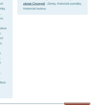
ení
zámek Chropyně
- Zámky, Historické památky,
níky,
Historické budovy
,
ní,
ultura
,
ení
y,
,
,
í
,
ltura