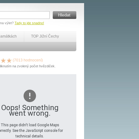
 na výlet?
Tady to jde snadno!
památkách
TOP Jižní Čechy
(7013 hodnocení)
liknutím na zvolený počet hvězdiček.
Oops! Something
went wrong.
This page didn't load Google Maps
rrectly. See the JavaScript console for
technical details.