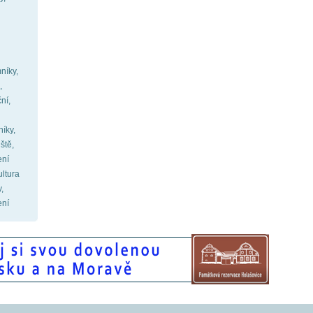
níky,
,
ní,
íky,
ště,
ení
ultura
,
ení