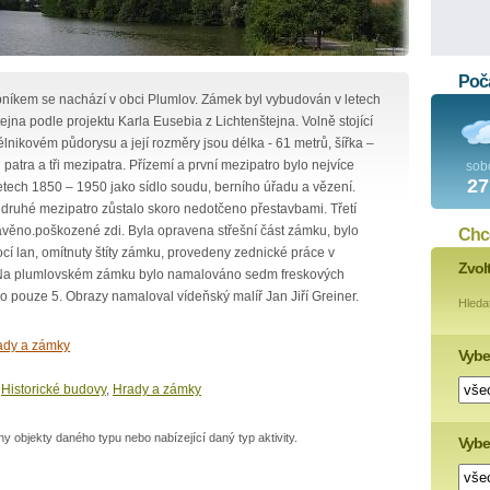
Poča
íkem se nachází v obci Plumlov. Zámek byl vybudován v letech
a podle projektu Karla Eusebia z Lichtenštejna. Volně stojící
lnikovém půdorysu a její rozměry jsou délka - 61 metrů, šířka –
patra a tři mezipatra. Přízemí a první mezipatro bylo nejvíce
sob
27
etech 1850 – 1950 jako sídlo soudu, berního úřadu a vězení.
a druhé mezipatro zůstalo skoro nedotčeno přestavbami. Třetí
tavěno.poškozené zdi. Byla opravena střešní část zámku, bylo
Chce
cí lan, omítnuty štíty zámku, provedeny zednické práce v
Zvol
ě. Na plumlovském zámku bylo namalováno sedm freskových
o pouze 5. Obrazy namaloval vídeňský malíř Jan Jiří Greiner.
Hleda
ady a zámky
Vybe
,
Historické budovy
,
Hrady a zámky
 objekty daného typu nebo nabízející daný typ aktivity.
Vyber