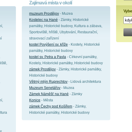
Zajímavá místa v okolí
Vybe
muzeum Prostějov
- Muzea
Kostelec na Hané
- Zámky, Historické
í,
památky, Historické budovy, Kultura a zábava,
Sportoviště, hřiště, Ubytování, Restaurační,
ní
stravovací zařízení
kostel Povýšení sv. kříže
- Kostely, Historické
památky, Historické budovy
a
kostel sv. Petra a Pavla
- Církevní památky,
iště,
Kostely, Historické památky, Historické budovy
zámek Prostějov
- Zámky, Historické památky,
Historické budovy
,
Větrný mlýn Ruprechtov
- Lidová architektura
Muzeum Senetářov
- Muzea
Zámek Náměšť na Hané
- Zámky
í,
Konice
- Města
zámek Čechy pod Košířem
- Zámky,
ltura
Historické památky, Historické budovy
y,