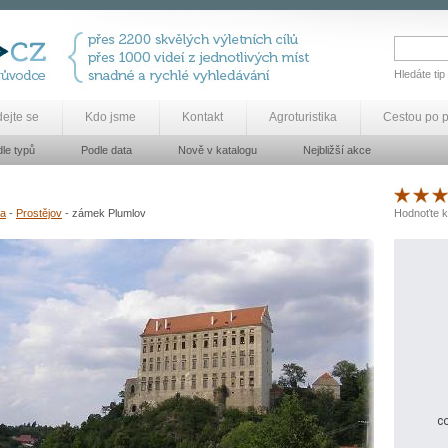
Hledáte tip
dejte se
Kdo jsme
Kontakt
Agroturistika
Cestou po 
le typů
Podle data
Nově v katalogu
Nejbližší akce
va
-
Prostějov
- zámek Plumlov
Hodnoťte k
co