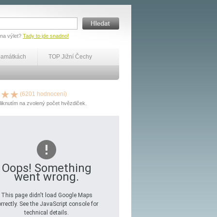
 na výlet?
Tady to jde snadno!
památkách
TOP Jižní Čechy
(6201 hodnocení)
liknutím na zvolený počet hvězdiček.
Oops! Something
went wrong.
This page didn't load Google Maps
rrectly. See the JavaScript console for
technical details.