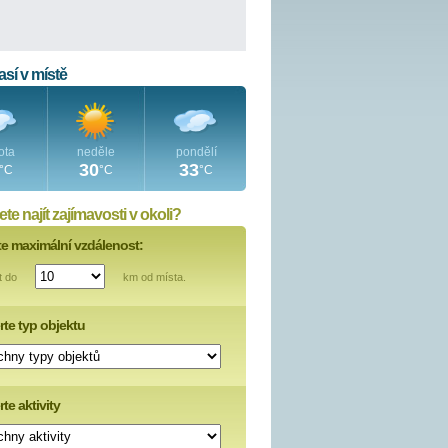
sí v místě
ota
neděle
pondělí
30
33
°C
°C
°C
te najít zajímavosti v okoli?
te maximální vzdálenost:
t do
km od místa.
rte typ objektu
te aktivity