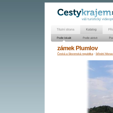
Titulní strana
Katalog
Při
Podle lokalit
Podle aktivit
Pod
zámek Plumlov
Česká a Slovenská republika
-
Střední Mora