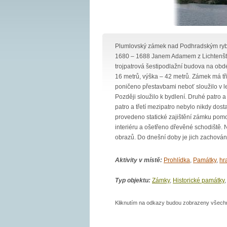
Plumlovský zámek nad Podhradským rybn
1680 – 1688 Janem Adamem z Lichtenštejn
trojpatrová šestipodlažní budova na obdé
16 metrů, výška – 42 metrů. Zámek má tři 
poničeno přestavbami neboť sloužilo v l
Později sloužilo k bydlení. Druhé patro 
patro a třetí mezipatro nebylo nikdy dos
provedeno statické zajištění zámku pomo
interiéru a ošetřeno dřevěné schodišt
obrazů. Do dnešní doby je jich zachován
Aktivity v místě:
Prohlídka
,
Památky
,
hr
Typ objektu:
Zámky
,
Historické památky
Kliknutím na odkazy budou zobrazeny všechny