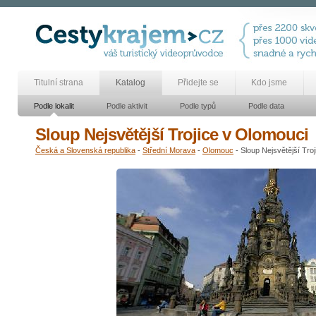
Titulní strana
Katalog
Přidejte se
Kdo jsme
Podle lokalit
Podle aktivit
Podle typů
Podle data
Sloup Nejsvětější Trojice v Olomouci
Česká a Slovenská republika
-
Střední Morava
-
Olomouc
- Sloup Nejsvětější Tro