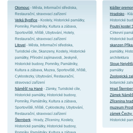
Olomouc
- Města, Informační střediska,
klášter premon
Restaurační, stravovací zařízení
Hradisko
- Klá
Velká Bystřice
- Kostely, Historické památky,
Historické bu
Pomníky, Památníky, Kultura a zábava,
Poutní kostel
Sportoviště, hřiště, Ubytování, Hotely,
Církevní památ
Restaurační, stravovací zařízení
Historické bu
Litovel
- Města, Informační střediska,
skanzen Příka
Turistické cíle, Skanzeny, Kostely, Historické
památky, Hist
památky, Přírodní zajímavosti, Jeskyně,
architektura
Historické budovy, Pomníky, Památníky,
Sloup Největší
Kultura a zábava, Muzea, Sportoviště, hřiště,
památky
Cyklostezky, Ubytování, Restaurační,
Zoologická z
stravovací zařízení
botanické zah
Náměšť na Hané
- Zámky, Turistické cíle,
Hrad Šternber
Historické památky, Historické budovy,
Zámek Náměš
Pomníky, Památníky, Kultura a zábava,
Zřícenina hra
Sportoviště, hřiště, Cyklostezky, Ubytování,
muzeum Prost
Restaurační, stravovací zařízení
zámek Čechy 
Šternberk
- Hrady, Zříceniny, Kostely,
Historické pam
Historické památky, Historické budovy,
Pomníky, Památníky, Kultura a zábava,