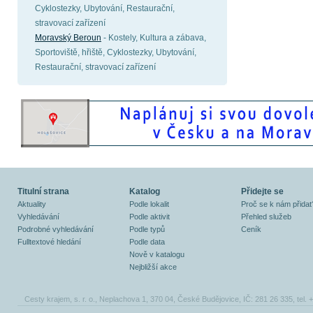
Cyklostezky, Ubytování, Restaurační,
stravovací zařízení
Moravský Beroun
- Kostely, Kultura a zábava,
Sportoviště, hřiště, Cyklostezky, Ubytování,
Restaurační, stravovací zařízení
Titulní strana
Katalog
Přidejte se
Aktuality
Podle lokalit
Proč se k nám přidat
Vyhledávání
Podle aktivit
Přehled služeb
Podrobné vyhledávání
Podle typů
Ceník
Fulltextové hledání
Podle data
Nově v katalogu
Nejbližší akce
Cesty krajem, s. r. o., Neplachova 1, 370 04, České Budějovice, IČ: 281 26 335, tel.