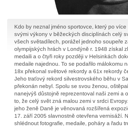
Kdo by neznal jméno sportovce, který po více 
svými výkony v běžeckých disciplínách celý sv
všech světadílech, porážel jednoho soupeře 
olympijských hrách v Londýně r. 1948 získal zl
medaili a o čtyři roky později v Helsinkách doko
medaile najednou. To se podařilo málokomu n
18x překonal světové rekordy a 61x rekordy 
Jeho traťový rekord silvestrovského běhu v Sa
překonán nebyl. Spolu se svou ženou, oštěp
nanejvýš důstojně reprezentoval naši zemi a o
to, že celý svět zná malou zemi v srdci Evropy
jeho ženě Daně je věnovaná rozšířená expozic
17. září 2005 slavnostně otevřena vernisáží.
shlédnout fotografie, medaile, poháry a řadu tro