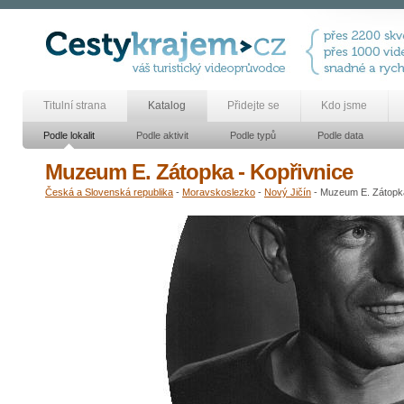
Titulní strana
Katalog
Přidejte se
Kdo jsme
Podle lokalit
Podle aktivit
Podle typů
Podle data
Muzeum E. Zátopka - Kopřivnice
Česká a Slovenská republika
-
Moravskoslezko
-
Nový Jičín
- Muzeum E. Zátopka