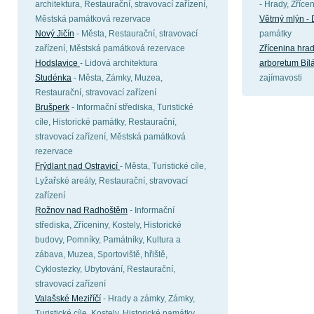
architektura, Restaurační, stravovací zařízení,
- Hrady, Zřícen
Městská památková rezervace
Větrný mlýn - 
Nový Jičín
- Města, Restaurační, stravovací
památky
zařízení, Městská památková rezervace
Zřícenina hra
Hodslavice
- Lidová architektura
arboretum Bíl
Studénka
- Města, Zámky, Muzea,
zajímavosti
Restaurační, stravovací zařízení
Brušperk
- Informační střediska, Turistické
cíle, Historické památky, Restaurační,
stravovací zařízení, Městská památková
rezervace
Frýdlant nad Ostravicí
- Města, Turistické cíle,
Lyžařské areály, Restaurační, stravovací
zařízení
Rožnov nad Radhoštěm
- Informační
střediska, Zříceniny, Kostely, Historické
budovy, Pomníky, Památníky, Kultura a
zábava, Muzea, Sportoviště, hřiště,
Cyklostezky, Ubytování, Restaurační,
stravovací zařízení
Valašské Meziříčí
- Hrady a zámky, Zámky,
Turistické cíle, Kostely, Historické památky,