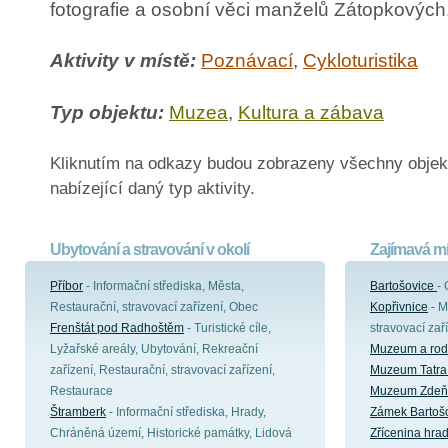
fotografie a osobní věci manželů Zátopkových
Aktivity v místě:
Poznávací
,
Cykloturistika
Typ objektu:
Muzea
,
Kultura a zábava
Kliknutím na odkazy budou zobrazeny všechny objek
nabízející daný typ aktivity.
Ubytování a stravování v okolí
Zajímavá mí
Příbor
- Informační střediska, Města,
Bartošovice
-
Restaurační, stravovací zařízení, Obec
Kopřivnice
- M
Frenštát pod Radhoštěm
- Turistické cíle,
stravovací zař
Lyžařské areály, Ubytování, Rekreační
Muzeum a rod
zařízení, Restaurační, stravovací zařízení,
Muzeum Tatra 
Restaurace
Muzeum Zdeň
Štramberk
- Informační střediska, Hrady,
Zámek Bartoš
Chráněná území, Historické památky, Lidová
Zřícenina hra