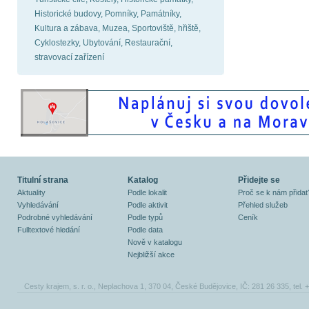
Historické budovy, Pomníky, Památníky,
Kultura a zábava, Muzea, Sportoviště, hřiště,
Cyklostezky, Ubytování, Restaurační,
stravovací zařízení
Titulní strana
Katalog
Přidejte se
Aktuality
Podle lokalit
Proč se k nám přidat
Vyhledávání
Podle aktivit
Přehled služeb
Podrobné vyhledávání
Podle typů
Ceník
Fulltextové hledání
Podle data
Nově v katalogu
Nejbližší akce
Cesty krajem, s. r. o., Neplachova 1, 370 04, České Budějovice, IČ: 281 26 335, tel.