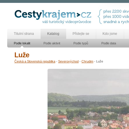
Titulní strana
Katalog
Přidejte se
Kdo jsme
Podle lokalit
Podle aktivit
Podle typů
Podle data
Luže
Česká a Slovenská republika
-
Severovýchod
-
Chrudim
- Luže