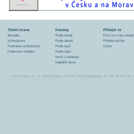
Titulní strana
Katalog
Přidejte se
Aktuality
Podle lokalit
Proč se k nám přidat
Vyhledávání
Podle aktivit
Přehled služeb
Podrobné vyhledávání
Podle typů
Ceník
Fulltextové hledání
Podle data
Nově v katalogu
Nejbližší akce
Cesty krajem, s. r. o., Neplachova 1, 370 04, České Budějovice, IČ: 281 26 335, tel.