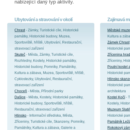
nabízející daný typ aktivity.
Ubytování a stravování v okolí
Zajímavá mí
Chrast
- Zámky, Turistické cíle, Historické
Městské muze
památky, Historické budovy, Muzea,
Kultura a záb
Sportoviště, hřiště, Ubytování, Restaurační,
Zámek Chrast
stravovací zařízení
Historické pa
Skuteč
- Města, Zámky, Turistické cíle,
Zřícenina hr
Rozhledny, Kostely, Historické památky,
Zříceniny, His
Historické budovy, Pomníky, Památníky,
Poutní kostel 
Kultura a zábava, Muzea, Sportoviště, hřiště,
Historické pa
Cyklostezky, Ubytování, Restaurační,
Hlinsko skanz
stravovací zařízení
Historické pam
Choceň
- Města, Přírodní parky
architektura
Dašice
- Města, Kostely, Historické památky,
Kostel Kočí
- T
Historické budovy, Sportoviště, hřiště,
Kostely, Histo
Restaurační, stravovací zařízení
Muzeum Slati
Hlinsko
- Informační střediska, Města,
Historické pa
Zříceniny, Turistické cíle, Skanzeny, Pomníky,
Památník Lež
Památníky, Kultura a zábava, Galerie a
Rokokový zám