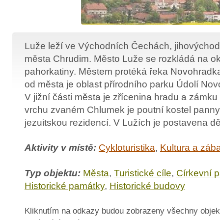
Luže leží ve Východních Čechách, jihových
města Chrudim. Město Luže se rozkládá na okr
pahorkatiny. Městem protéká řeka Novohradk
od města je oblast přírodního parku Údolí No
V jižní části města je zřícenina hradu a zám
vrchu zvaném Chlumek je poutní kostel panny
jezuitskou rezidencí. V Lužích je postavena d
Aktivity v místě:
Cykloturistika
,
Kultura a záb
Typ objektu:
Města
,
Turistické cíle
,
Církevní 
Historické památky
,
Historické budovy
Kliknutím na odkazy budou zobrazeny všechny objek