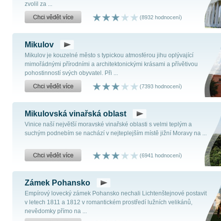
zvolil za ...
(8932 hodnocení)
Mikulov
Mikulov je kouzelné město s typickou atmosférou jihu oplývající
mimořádnými přírodními a architektonickými krásami a přívětivou
pohostinností svých obyvatel. Při ...
(7393 hodnocení)
Mikulovská vinařská oblast
Vinice naší největší moravské vinařské oblasti s velmi teplým a
suchým podnebím se nachází v nejteplejším místě jižní Moravy na ...
(6941 hodnocení)
Zámek Pohansko
Empírový lovecký zámek Pohansko nechali Lichtenštejnové postavit
v letech 1811 a 1812 v romantickém prostředí lužních velikánů,
nevědomky přímo na ...