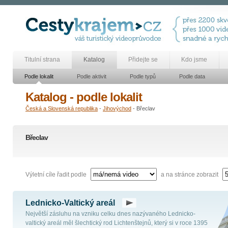
Titulní strana
Katalog
Přidejte se
Kdo jsme
Podle lokalit
Podle aktivit
Podle typů
Podle data
Katalog - podle lokalit
Česká a Slovenská republika
-
Jihovýchod
- Břeclav
Břeclav
Výletní cíle řadit podle
a na stránce zobrazit
Lednicko-Valtický areál
Největší zásluhu na vzniku celku dnes nazývaného Lednicko-
valtický areál měl šlechtický rod Lichtenštejnů, který si v roce 1395