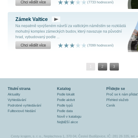
(7733 hodnocení)
Zámek Valtice
Na nepatrně vyvýšeném návrší za valtickým náměstím se rozkládá
mohutný komplex zámeckých budov, který navazuje na původní
hrad, vybudovaný podle ...
(7099 hodnocení)
1
2
3
Titulní strana
Katalog
Přidejte se
Aktuality
Podle lokalit
Proč se k nám přidat
Vyhledávání
Podle aktivit
Přehled služeb
Podrobné vyhledávání
Podle typů
Ceník
Fulltextové hledání
Podle data
Nově v katalogu
Nejbližší akce
Cesty krajem, s. r. o., Neplachova 1, 370 04, České Budějovice, IČ: 281 26 335, tel.