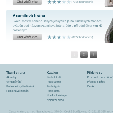
(7018 hodnocení)
Axamitová brána
Skalní most v Koněprusských jeskyních je na turistických mapách
uváděn pod názvem Axamitova brána. Jde o přírodní útvar vzniklý
částečným ...
(8122 hodnocení)
1
2
3
Titulní strana
Katalog
Přidejte se
Aktuality
Podle lokalit
Proč se k nám přidat
Vyhledávání
Podle aktivit
Přehled služeb
Podrobné vyhledávání
Podle typů
Ceník
Fulltextové hledání
Podle data
Nově v katalogu
Nejbližší akce
Cesty krajem, s. r. o., Neplachova 1, 370 04, České Budějovice, IČ: 281 26 335, tel.