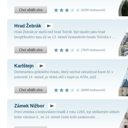
(8335 hodnocení)
Hrad Žebrák
Hrad Žebrák je starší než hrad Točník. Byl stavěn jako hrad
bergfrítového typu již ve 13. století.Vystavěním hradu Točníka v ...
(7825 hodnocení)
Karlštejn
Dominantou gotického hradu, který nechal vybudovat Karel IV. v
polovině 14. století, je Velká věž s kaplí sv. Kříže, jejíž ...
(8588 hodnocení)
Zámek Nižbor
První zmínka o královském hradě z roku 1265, byl oblíbeným sídlem
krále Václava II., ve 14. století často králi zastavován. ...