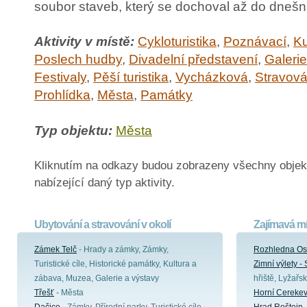
soubor staveb, který se dochoval až do dnešn
Aktivity v místě:
Cykloturistika
,
Poznávací
,
Ku
Poslech hudby
,
Divadelní představení
,
Galerie
Festivaly
,
Pěší turistika
,
Vycházková
,
Stravová
Prohlídka
,
Města
,
Památky
Typ objektu:
Města
Kliknutím na odkazy budou zobrazeny všechny objek
nabízející daný typ aktivity.
Ubytování a stravování v okolí
Zajímavá mí
Zámek Telč
- Hrady a zámky, Zámky,
Rozhledna Osl
Turistické cíle, Historické památky, Kultura a
Zimní výlety -
zábava, Muzea, Galerie a výstavy
hřiště, Lyžařs
Třešť
- Města
Horní Cereke