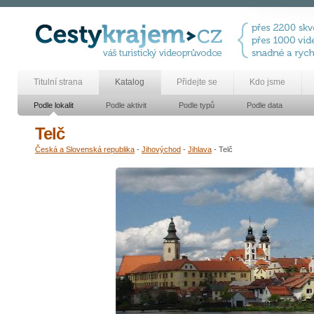
Titulní strana
Katalog
Přidejte se
Kdo jsme
Podle lokalit
Podle aktivit
Podle typů
Podle data
Telč
Česká a Slovenská republika
-
Jihovýchod
-
Jihlava
- Telč