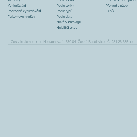
Aktuality
Podle lokalit
Proč se k nám přidat
Vyhledávání
Podle aktivit
Přehled služeb
Podrobné vyhledávání
Podle typů
Ceník
Fulltextové hledání
Podle data
Nově v katalogu
Nejbližší akce
Cesty krajem, s. r. o., Neplachova 1, 370 04, České Budějovice, IČ: 281 26 335, tel.