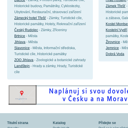
Dačice
- Zámky, Přírodní parky, Turistické cíle,
Hrad Roštejn
Historické budovy, Památníky, Cyklostezky,
Zámek Třešť
-
Ubytování, Restaurační, stravovací zařízení
Historické pam
Zámecký hotel Třešť
- Zámky, Turistické cíle,
a zábava, Gale
Historické památky, Hotely, Rekreační zařízení
Kostel Montse
Český Rudolec
- Zámky, Zříceniny
Kostelní Vydří
Brtnice
- Města
památky, Koste
Jihlava
- Města
Žirovnice
- Mě
Slavonice
- Města, Informační střediska,
Jemnice
- Měs
Turistické cíle, Historické památky
Dobrá Voda
ZOO Jihlava
- Zoologické a botanické zahrady
Landštejn
- Hrady a zámky, Hrady, Turistické
cíle
Titulní strana
Katalog
Přidejte se