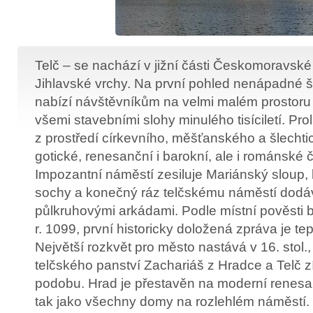
Telč – se nachází v jižní části Českomoravské
Jihlavské vrchy. Na první pohled nenápadné š
nabízí návštěvníkům na velmi malém prostoru 
všemi stavebními slohy minulého tisíciletí. Pro
z prostředí církevního, měšťanského a šlecht
gotické, renesanční i barokní, ale i románské či
Impozantní náměstí zesiluje Mariánský sloup,
sochy a konečný ráz telčskému náměstí dodá
půlkruhovými arkádami. Podle místní pověsti 
r. 1099, první historicky doložená zpráva je tep
Největší rozkvět pro město nastává v 16. stol.
telčského panství Zachariáš z Hradce a Telč 
podobu. Hrad je přestavěn na moderní renesa
tak jako všechny domy na rozlehlém náměstí. 