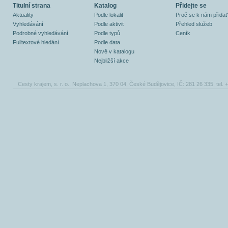
Titulní strana
Katalog
Přidejte se
Aktuality
Podle lokalit
Proč se k nám přidat
Vyhledávání
Podle aktivit
Přehled služeb
Podrobné vyhledávání
Podle typů
Ceník
Fulltextové hledání
Podle data
Nově v katalogu
Nejbližší akce
Cesty krajem, s. r. o., Neplachova 1, 370 04, České Budějovice, IČ: 281 26 335, tel.