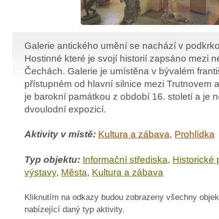
Galerie antického umění se nachází v podkr
Hostinné které je svojí historií zapsáno mezi n
Čechách. Galerie je umístěna v bývalém frant
přístupném od hlavní silnice mezi Trutnovem a
je barokní památkou z období 16. století a je 
dvoulodní expozicí.
Aktivity v místě:
Kultura a zábava
,
Prohlídka
Typ objektu:
Informační střediska
,
Historické
výstavy
,
Města
,
Kultura a zábava
Kliknutím na odkazy budou zobrazeny všechny objek
nabízející daný typ aktivity.