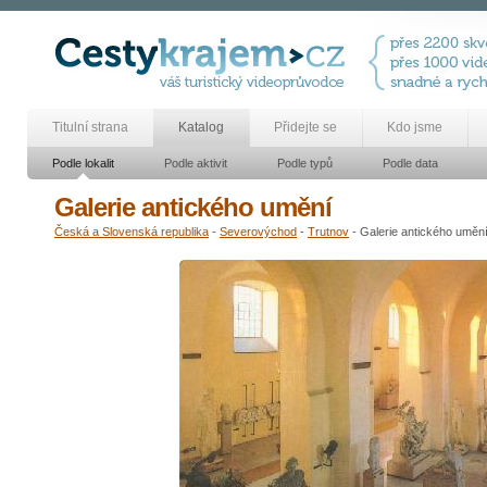
Titulní strana
Katalog
Přidejte se
Kdo jsme
Podle lokalit
Podle aktivit
Podle typů
Podle data
Galerie antického umění
Česká a Slovenská republika
-
Severovýchod
-
Trutnov
- Galerie antického uměn