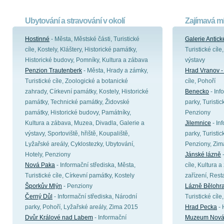
Ubytování a stravování v okolí
Zajímavá mí
Hostinné
- Města, Městské části, Turistické
Galerie Antic
cíle, Kostely, Kláštery, Historické památky,
Turistické cíle
Historické budovy, Pomníky, Kultura a zábava
výstavy
Penzion Trautenberk
- Města, Hrady a zámky,
Hrad Vranov -
Turistické cíle, Zoologické a botanické
cíle, Pohoří
zahrady, Církevní památky, Kostely, Historické
Benecko
- Inf
památky, Technické památky, Židovské
parky, Turistic
památky, Historické budovy, Památníky,
Penziony
Kultura a zábava, Muzea, Divadla, Galerie a
Jilemnice
- In
výstavy, Sportoviště, hřiště, Koupaliště,
parky, Turistic
Lyžařské areály, Cyklostezky, Ubytování,
Penziony, Zim
Hotely, Penziony
Jánské lázně
-
Nová Paka
- Informační střediska, Města,
cíle, Kultura 
Turistické cíle, Církevní památky, Kostely
zařízení, Rest
Šporkův Mlýn
- Penziony
Lázně Bělohr
Černý Důl
- Informační střediska, Národní
Turistické cíle
parky, Pohoří, Lyžařské areály, Zima 2015
Hrad Pecka
- 
Dvůr Králové nad Labem
- Informační
Muzeum Nová